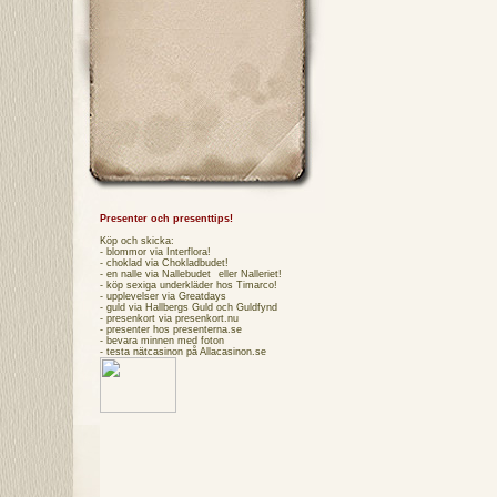
Presenter och presenttips!
Köp och skicka:
- blommor via
Interflora
!
- choklad via
Chokladbudet
!
- en nalle via
Nallebudet
eller
Nalleriet
!
- köp sexiga underkläder hos
Timarco
!
- upplevelser via
Greatdays
- guld via
Hallbergs Guld
och
Guldfynd
- presenkort via
presenkort.nu
- presenter hos
presenterna.se
- bevara minnen med foton
- testa
nätcasinon
på Allacasinon.se