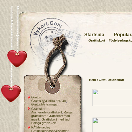
Startsida
Populär
Grattiskort
Födelsedagsko
Hem
/ Gratulationskort
Grattis
Grattis pÃ¥ olika sprÃ¥k
,
GrattishÃ¤lsningar
Grattiskort
Animerade grattiskort
,
Roliga
grattiskort
,
Grattiskort med
musik
,
Grattiskort med ljud
,
Sexiga grattiskort
FÃ¶delsedag
FÃ¶delsedagshÃ¤lsningar
,