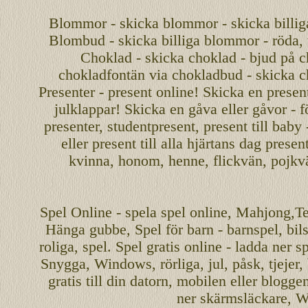
Blommor - skicka blommor - skicka billig
Blombud - skicka billiga blommor - röda, v
Choklad - skicka choklad - bjud på c
chokladfontän via chokladbud - skicka 
Presenter - present online! Skicka en present
julklappar! Skicka en gåva eller gåvor - f
presenter, studentpresent, present till baby
eller present till alla hjärtans dag presen
kvinna, honom, henne, flickvän, pojkv
Spel
Online
-
spela spel
online
,
Mahjong
,T
Hänga gubbe
, Spel för barn - barnspel, b
roliga
,
spel
. Spel gratis online - ladda ner s
Snygga, Windows, rörliga, jul, påsk, tjejer,
gratis
till din datorn, mobilen eller blogg
ner skärmsläckare, W