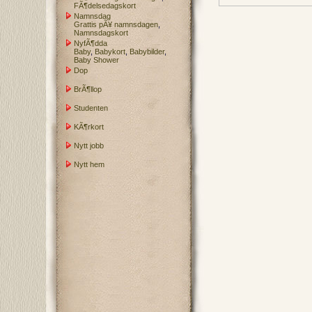
FÃ¶delsedagskort
Namnsdag
Grattis pÃ¥ namnsdagen
,
Namnsdagskort
NyfÃ¶dda
Baby
,
Babykort
,
Babybilder
,
Baby Shower
Dop
BrÃ¶llop
Studenten
KÃ¶rkort
Nytt jobb
Nytt hem