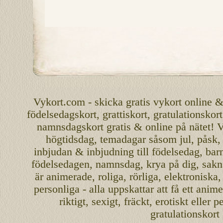
Vykort.com
-
skicka
gratis
vykort
online
födelsedagskort
,
grattiskort
,
gratulationskort
namnsdagskort
gratis
&
online
på nätet
!
V
högtidsdag, temadagar såsom
jul
,
påsk
inbjudan
&
inbjudning
till
födelsedag
,
bar
födelsedagen
,
namnsdag
,
krya på dig
, sakn
är
animerade
,
roliga
,
rörliga
,
elektroniska
personliga
- alla uppskattar att få ett
anime
riktigt
,
sexigt
,
fräckt
,
erotiskt
eller
pe
gratulationskort