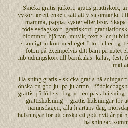
Skicka
gratis
julkort
,
gratis grattiskort
,
gr
vykort
är ett enkelt sätt att visa omtanke ti
mamma
,
pappa
,
syster
eller
bror
. Skapa
födelsedagskort
,
grattiskort
,
gratulationsk
blommor, hjärtan, musik, text eller julbil
personligt
julkort med eget foto - eller eget
foton på exempelvis ditt
barn
på nätet
el
inbjudningskort
till barnkalas, kalas, fest, 
malla
Hälsning gratis - skicka gratis hälsningar ti
önska en
god jul
på julafton - födelsedagshä
grattis på födelsedagen - en påsk hälsning 
grattishälsning - grattis hälsningar för 
namnsdagen
,
alla hjärtans dag
,
morsda
hälsningar för att önska ett
gott nytt år
på ny
hälsningar, somma