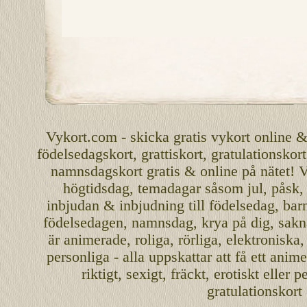
Vykort.com
-
skicka
gratis
vykort
online
födelsedagskort
,
grattiskort
,
gratulationskort
namnsdagskort
gratis
&
online
på nätet
!
V
högtidsdag, temadagar såsom
jul
,
påsk
inbjudan
&
inbjudning
till
födelsedag
,
bar
födelsedagen
,
namnsdag
,
krya på dig
, sakn
är
animerade
,
roliga
,
rörliga
,
elektroniska
personliga
- alla uppskattar att få ett
anime
riktigt
,
sexigt
,
fräckt
,
erotiskt
eller
pe
gratulationskort