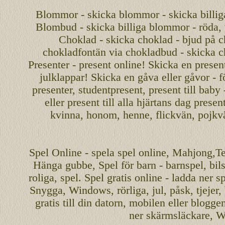
Blommor - skicka blommor - skicka billig
Blombud - skicka billiga blommor - röda, v
Choklad - skicka choklad - bjud på c
chokladfontän via chokladbud - skicka 
Presenter - present online! Skicka en present
julklappar! Skicka en gåva eller gåvor - f
presenter, studentpresent, present till baby
eller present till alla hjärtans dag presen
kvinna, honom, henne, flickvän, pojkv
Spel
Online
-
spela spel
online
,
Mahjong
,T
Hänga gubbe
, Spel för barn - barnspel, b
roliga
,
spel
. Spel gratis online - ladda ner s
Snygga, Windows, rörliga, jul, påsk, tjejer,
gratis
till din datorn, mobilen eller blogg
ner skärmsläckare, W