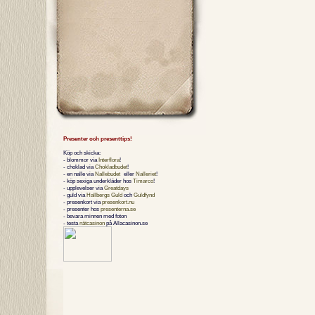
Presenter och presenttips!
Köp och skicka:
- blommor via
Interflora
!
- choklad via
Chokladbudet
!
- en nalle via
Nallebudet
eller
Nalleriet
!
- köp sexiga underkläder hos
Timarco
!
- upplevelser via
Greatdays
- guld via
Hallbergs Guld
och
Guldfynd
- presenkort via
presenkort.nu
- presenter hos
presenterna.se
- bevara minnen med foton
- testa
nätcasinon
på Allacasinon.se