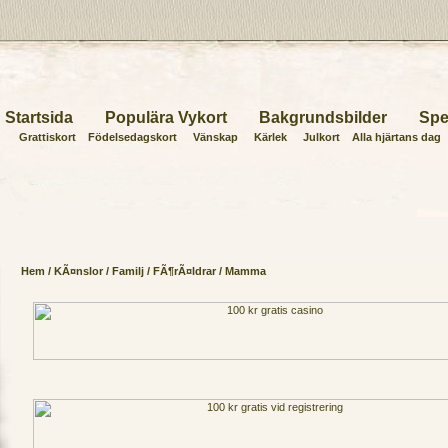
Startsida
Populära Vykort
Bakgrundsbilder
Spe
Grattiskort
Födelsedagskort
Vänskap
Kärlek
Julkort
Alla hjärtans dag
Hem
/
KÃ¤nslor
/
Familj
/
FÃ¶rÃ¤ldrar
/ Mamma