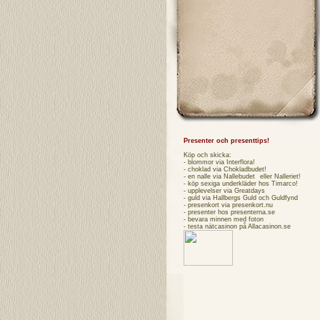
Presenter och presenttips!
Köp och skicka:
- blommor via
Interflora
!
- choklad via
Chokladbudet
!
- en nalle via
Nallebudet
eller
Nalleriet
!
- köp sexiga underkläder hos
Timarco
!
- upplevelser via
Greatdays
- guld via
Hallbergs Guld
och
Guldfynd
- presenkort via
presenkort.nu
- presenter hos
presenterna.se
- bevara minnen med foton
- testa
nätcasinon
på Allacasinon.se