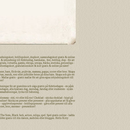
udningskort
,
bröllopskort
,
dopkort
,
namnsdagskort
gratis
&
online
n
&
inbjudning
till
födelsedag
,
barnkalas
,
fest
,
bröllop
,
dop
- för att
gitala
,
virtuella
,
gamla
,
riktiga
,
sexiga
,
fräcka
,
erotiska
,
personliga
-
elsedagskort
,
gratulationskort
&
kort
gratis
&
online
på nätet
!
nner
,
barn
,
flickvän
,
pojkvän
,
mamma
,
pappa
,
syster
eller
bror
. Skapa
tan, musik, text eller julbilder foton på dina
barn
. Skapa och gör ett
. Mallar gratis - gratis mallar för att göra egna
inbjudningskort
till
ort
!
sningar för att gratulera och säga grattis på födelsedagen - en påsk
nsdagen
,
alla hjärtans dag
,
morsdag
,
farsdag
eller studenten - nyårs
mmarhälsningar, lycka till hälsning.
omma - röd, vit eller blå ros! Choklad - skicka choklad - bjud på
ne! Skicka en present eller presenter - alla uppskattar att få gåvor
- upplevelsepresent - bröllopspresent - gåva eller present till alla
ster, bror, mormor - presentkort!
n, The Sims, Black Jack,
action
,
roliga
,
spel
. Spel gratis online - ladda
ilder
gratis
till din datorn, mobilen eller bloggen. Hello Kitty