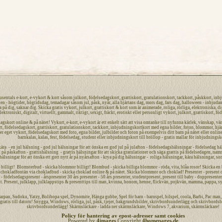
tusentals
e-kort
,
e-vykort
&
kort
såsom
julkort
,
födelsedagskort
,
grattiskort
,
gratulationskort
,
tackkort
,
påskkort
,
inbj
len -
högtider
, högtidsdag, temadagar såsom
jul
,
påsk,
nyår
,
alla hjärtans dag
,
mors dag
,
fars dag
,
halloween
-
inbjuda
a på dig
, saknar dig.
Skicka gratis vykort
,
julkort
,
grattiskort
&
kort
som är
animerade
,
roliga
,
rörliga
,
elektroniska
,
di
lektroniskt
,
digitalt
,
virtuellt
,
gammalt
,
riktigt
,
sexigt
,
fräckt
,
erotiskt
eller
personligt
vykort
,
julkort
,
grattiskort
,
föd
dagskort
online
&
på nätet
!
Vykort
,
e-kort
,
e-vykort
är ett enkelt sätt att visa omtanke till nyfunna
kärlek
,
vänskap
,
vä
rt
,
födelsedagskort
,
grattiskort
,
gratulationskort
,
tackkort
,
inbjudningskort
kort med egna bilder, foton, blommor, hjär
ler eget
vykort
, födelsedagskort med foto, egna bilder, julbilder och foton på exempelvis ditt
barn
på nätet
eller online
barnkalas, kalas, fest, födelsedag, student eller
inbjudningskort
till bröllop - gratis mallar för
inbjudningsk
kära - en jul hälsning - god jul hälsningar för att önska en
god jul
på julafton - födelsedagshälsningar - födelsedag häl
på påskafton - grattishälsning - grattis hälsningar för att skicka gratulationer och säga grattis på
födelsedagen
,
nam
 hälsningar för att önska ett
gott nytt år
på nyårsafton - krya på dig hälsningar - roliga hälsningar, kära hälsningar, so
lligt! Blomsterbud - skicka blommor billigt! Blombud - skicka billiga blommor - röda, vita, blåa rosor! Skicka en bl
hokladfontän via chokladbud - skicka choklad online & på nätet. Skicka blommor och choklad! Presenter - present onli
 födelsedagspresent - årspresenter 30 års presenter - 50 års presenter, studentpresent, present till baby - doppresenter 
t. Present, julklapp, julklappstips & presenttips till man, kvinna, honom, henne, flickvän, pojkvän, mamma, pappa, sy
arpan
,
Sudoku
,
Yatzy
, Bolibopa spel, Dynomite,
Hänga gubbe
, Spel för barn - barnspel, bilspel, coola, Barbi, Pac ma
gratis
till datorn! Snygga, Windows, rörliga, jul, påsk, tjejer,
bakgrundsbilder
,
skrivbordsunderlägg
och
skrivbordsb
skrivbordsunderlägg! Skärmsläckare - ladda ner skärmsläckare, Windows 7, akvarium, skärmsläckare!
Policy för hantering av epost-adresser samt cookies
Powered by
4images
Copyright
4homepages.de