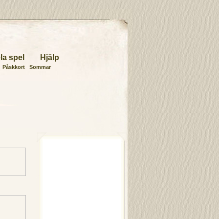
la spel
Hjälp
Påskkort
Sommar