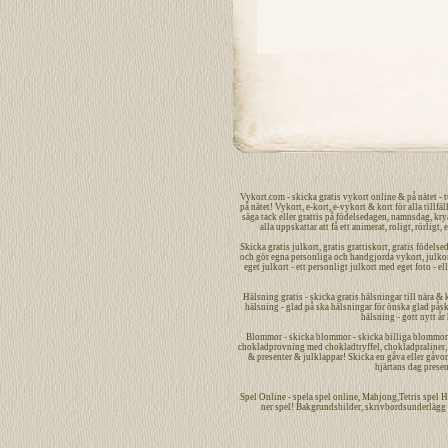
Vykort.com
-
skicka
gratis
vykort
online
&
på nätet
- 
på nätet
!
Vykort
,
e-kort
,
e-vykort
&
kort
för alla tillfäl
säga
tack
eller
grattis
på
födelsedagen
,
namnsdag
,
kry
alla uppskattar att få ett
animerat
,
roligt
,
rörligt
,
e
Skicka
gratis
julkort
,
gratis grattiskort
,
gratis födelse
och gör egna
personliga
och handgjorda
vykort
,
julko
eget julkort - ett
personligt
julkort med eget foto - el
Hälsning gratis - skicka gratis hälsningar till nära & 
hälsning - glad på ska hälsningar för önska glad påsk 
hälsning - gott nytt år
Blommor - skicka blommor - skicka billiga blommor bi
chokladprovning med chokladtryffel, chokladpraliner, c
& presenter & julklappar! Skicka en gåva eller gåvor -
hjärtans dag presen
Spel
Online
-
spela spel
online
,
Mahjong
,Tetris spel
H
ner spel!
Bakgrundsbilder
,
skrivbordsunderlägg