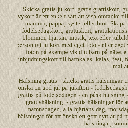
Skicka
gratis
julkort
,
gratis grattiskort
,
gr
vykort
är ett enkelt sätt att visa omtanke ti
mamma
,
pappa
,
syster
eller
bror
. Skapa
födelsedagskort
,
grattiskort
,
gratulationsk
blommor, hjärtan, musik, text eller julbil
personligt
julkort med eget foto - eller eget
foton på exempelvis ditt
barn
på nätet
el
inbjudningskort
till barnkalas, kalas, fest, 
malla
Hälsning gratis - skicka gratis hälsningar ti
önska en
god jul
på julafton - födelsedagshä
grattis på födelsedagen - en påsk hälsning 
grattishälsning - grattis hälsningar för 
namnsdagen
,
alla hjärtans dag
,
morsda
hälsningar för att önska ett
gott nytt år
på ny
hälsningar, somma