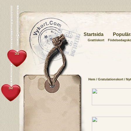
Startsida
Populär
Grattiskort
Födelsedagsko
Hem
/
Gratulationskort
/ Ny