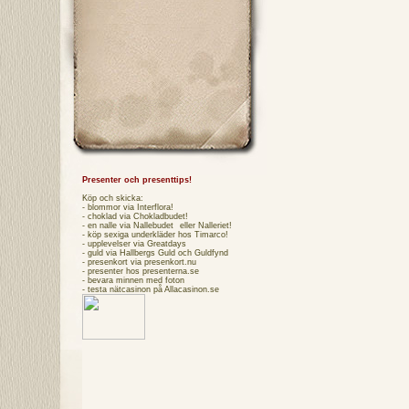
Presenter och presenttips!
Köp och skicka:
- blommor via
Interflora
!
- choklad via
Chokladbudet
!
- en nalle via
Nallebudet
eller
Nalleriet
!
- köp sexiga underkläder hos
Timarco
!
- upplevelser via
Greatdays
- guld via
Hallbergs Guld
och
Guldfynd
- presenkort via
presenkort.nu
- presenter hos
presenterna.se
- bevara minnen med foton
- testa
nätcasinon
på Allacasinon.se