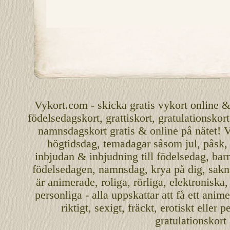
Vykort.com
-
skicka
gratis
vykort
online
födelsedagskort
,
grattiskort
,
gratulationskort
namnsdagskort
gratis
&
online
på nätet
!
V
högtidsdag, temadagar såsom
jul
,
påsk
inbjudan
&
inbjudning
till
födelsedag
,
bar
födelsedagen
,
namnsdag
,
krya på dig
, sakn
är
animerade
,
roliga
,
rörliga
,
elektroniska
personliga
- alla uppskattar att få ett
anime
riktigt
,
sexigt
,
fräckt
,
erotiskt
eller
pe
gratulationskort