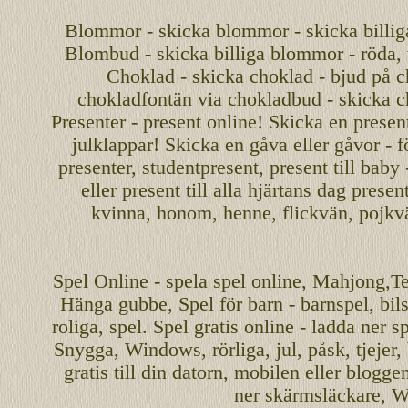
Blommor - skicka blommor - skicka billig
Blombud - skicka billiga blommor - röda, v
Choklad - skicka choklad - bjud på c
chokladfontän via chokladbud - skicka 
Presenter - present online! Skicka en present
julklappar! Skicka en gåva eller gåvor - f
presenter, studentpresent, present till baby
eller present till alla hjärtans dag presen
kvinna, honom, henne, flickvän, pojkv
Spel
Online
-
spela spel
online
,
Mahjong
,T
Hänga gubbe
, Spel för barn - barnspel, b
roliga
,
spel
. Spel gratis online - ladda ner s
Snygga, Windows, rörliga, jul, påsk, tjejer,
gratis
till din datorn, mobilen eller blogg
ner skärmsläckare, W