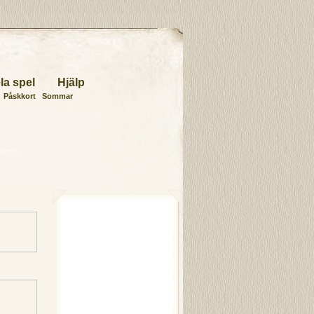
la spel
Hjälp
Påskkort
Sommar