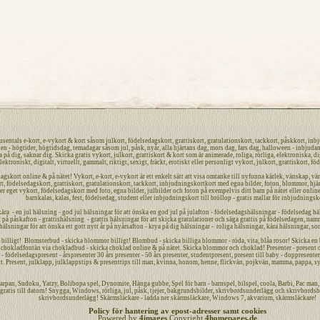
tusentals
e-kort
,
e-vykort
&
kort
såsom
julkort
,
födelsedagskort
,
grattiskort
,
gratulationskort
,
tackkort
,
påskkort
,
inbj
len -
högtider
, högtidsdag, temadagar såsom
jul
,
påsk,
nyår
,
alla hjärtans dag
,
mors dag
,
fars dag
,
halloween
-
inbjuda
a på dig
, saknar dig.
Skicka gratis vykort
,
julkort
,
grattiskort
&
kort
som är
animerade
,
roliga
,
rörliga
,
elektroniska
,
di
lektroniskt
,
digitalt
,
virtuellt
,
gammalt
,
riktigt
,
sexigt
,
fräckt
,
erotiskt
eller
personligt
vykort
,
julkort
,
grattiskort
,
föd
dagskort
online
&
på nätet
!
Vykort
,
e-kort
,
e-vykort
är ett enkelt sätt att visa omtanke till nyfunna
kärlek
,
vänskap
,
vä
rt
,
födelsedagskort
,
grattiskort
,
gratulationskort
,
tackkort
,
inbjudningskort
kort med egna bilder, foton, blommor, hjär
ler eget
vykort
, födelsedagskort med foto, egna bilder, julbilder och foton på exempelvis ditt
barn
på nätet
eller online
barnkalas, kalas, fest, födelsedag, student eller
inbjudningskort
till bröllop - gratis mallar för
inbjudningsk
kära - en jul hälsning - god jul hälsningar för att önska en
god jul
på julafton - födelsedagshälsningar - födelsedag häl
på påskafton - grattishälsning - grattis hälsningar för att skicka gratulationer och säga grattis på
födelsedagen
,
nam
 hälsningar för att önska ett
gott nytt år
på nyårsafton - krya på dig hälsningar - roliga hälsningar, kära hälsningar, so
lligt! Blomsterbud - skicka blommor billigt! Blombud - skicka billiga blommor - röda, vita, blåa rosor! Skicka en bl
hokladfontän via chokladbud - skicka choklad online & på nätet. Skicka blommor och choklad! Presenter - present onli
 födelsedagspresent - årspresenter 30 års presenter - 50 års presenter, studentpresent, present till baby - doppresenter 
t. Present, julklapp, julklappstips & presenttips till man, kvinna, honom, henne, flickvän, pojkvän, mamma, pappa, sy
arpan
,
Sudoku
,
Yatzy
, Bolibopa spel, Dynomite,
Hänga gubbe
, Spel för barn - barnspel, bilspel, coola, Barbi, Pac ma
gratis
till datorn! Snygga, Windows, rörliga, jul, påsk, tjejer,
bakgrundsbilder
,
skrivbordsunderlägg
och
skrivbordsb
skrivbordsunderlägg! Skärmsläckare - ladda ner skärmsläckare, Windows 7, akvarium, skärmsläckare!
Policy för hantering av epost-adresser samt cookies
Powered by
4images
Copyright
4homepages.de