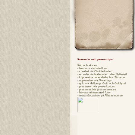
Presenter och presenttips!
Köp och skicka:
- blommor via
Interflora
!
- choklad via
Chokladbudet
!
- en nalle via
Nallebudet
eller
Nalleriet
!
- köp sexiga underkläder hos
Timarco
!
- upplevelser via
Greatdays
- guld via
Hallbergs Guld
och
Guldfynd
- presenkort via
presenkort.nu
- presenter hos
presenterna.se
- bevara minnen med foton
- testa
nätcasinon
på Allacasinon.se