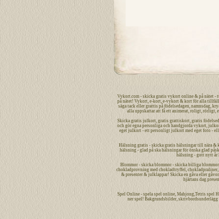
Vykort.com
-
skicka
gratis
vykort
online
&
på nätet
- 
på nätet
!
Vykort
,
e-kort
,
e-vykort
&
kort
för alla tillfäl
säga
tack
eller
grattis
på
födelsedagen
,
namnsdag
,
kry
alla uppskattar att få ett
animerat
,
roligt
,
rörligt
,
e
Skicka
gratis
julkort
,
gratis grattiskort
,
gratis födelse
och gör egna
personliga
och handgjorda
vykort
,
julko
eget julkort - ett
personligt
julkort med eget foto - el
Hälsning gratis - skicka gratis hälsningar till nära & 
hälsning - glad på ska hälsningar för önska glad påsk 
hälsning - gott nytt år
Blommor - skicka blommor - skicka billiga blommor bi
chokladprovning med chokladtryffel, chokladpraliner, c
& presenter & julklappar! Skicka en gåva eller gåvor -
hjärtans dag presen
Spel
Online
-
spela spel
online
,
Mahjong
,Tetris spel
H
ner spel!
Bakgrundsbilder
,
skrivbordsunderlägg