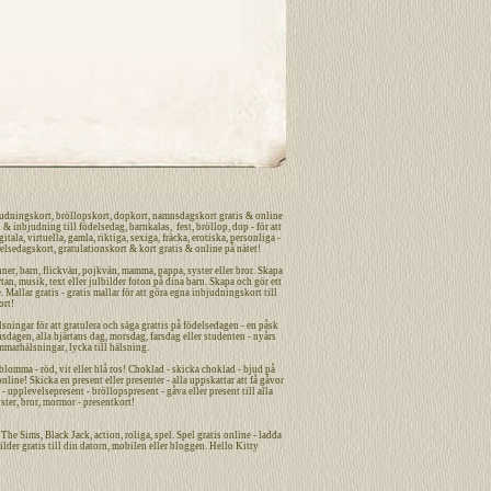
udningskort
,
bröllopskort
,
dopkort
,
namnsdagskort
gratis
&
online
n
&
inbjudning
till
födelsedag
,
barnkalas
,
fest
,
bröllop
,
dop
- för att
gitala
,
virtuella
,
gamla
,
riktiga
,
sexiga
,
fräcka
,
erotiska
,
personliga
-
elsedagskort
,
gratulationskort
&
kort
gratis
&
online
på nätet
!
nner
,
barn
,
flickvän
,
pojkvän
,
mamma
,
pappa
,
syster
eller
bror
. Skapa
tan, musik, text eller julbilder foton på dina
barn
. Skapa och gör ett
. Mallar gratis - gratis mallar för att göra egna
inbjudningskort
till
ort
!
sningar för att gratulera och säga grattis på födelsedagen - en påsk
nsdagen
,
alla hjärtans dag
,
morsdag
,
farsdag
eller studenten - nyårs
mmarhälsningar, lycka till hälsning.
omma - röd, vit eller blå ros! Choklad - skicka choklad - bjud på
ne! Skicka en present eller presenter - alla uppskattar att få gåvor
- upplevelsepresent - bröllopspresent - gåva eller present till alla
ster, bror, mormor - presentkort!
n, The Sims, Black Jack,
action
,
roliga
,
spel
. Spel gratis online - ladda
ilder
gratis
till din datorn, mobilen eller bloggen. Hello Kitty