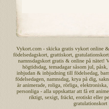
Vykort.com
-
skicka
gratis
vykort
online
födelsedagskort
,
grattiskort
,
gratulationskort
namnsdagskort
gratis
&
online
på nätet
!
V
högtidsdag, temadagar såsom
jul
,
påsk
inbjudan
&
inbjudning
till
födelsedag
,
bar
födelsedagen
,
namnsdag
,
krya på dig
, sakn
är
animerade
,
roliga
,
rörliga
,
elektroniska
personliga
- alla uppskattar att få ett
anime
riktigt
,
sexigt
,
fräckt
,
erotiskt
eller
pe
gratulationskort