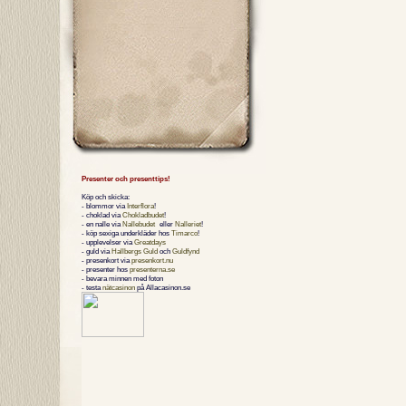
Presenter och presenttips!
Köp och skicka:
- blommor via
Interflora
!
- choklad via
Chokladbudet
!
- en nalle via
Nallebudet
eller
Nalleriet
!
- köp sexiga underkläder hos
Timarco
!
- upplevelser via
Greatdays
- guld via
Hallbergs Guld
och
Guldfynd
- presenkort via
presenkort.nu
- presenter hos
presenterna.se
- bevara minnen med foton
- testa
nätcasinon
på Allacasinon.se