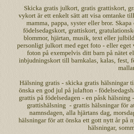
Skicka
gratis
julkort
,
gratis grattiskort
,
gr
vykort
är ett enkelt sätt att visa omtanke ti
mamma
,
pappa
,
syster
eller
bror
. Skapa
födelsedagskort
,
grattiskort
,
gratulationsk
blommor, hjärtan, musik, text eller julbil
personligt
julkort med eget foto - eller eget
foton på exempelvis ditt
barn
på nätet
el
inbjudningskort
till barnkalas, kalas, fest, 
malla
Hälsning gratis - skicka gratis hälsningar ti
önska en
god jul
på julafton - födelsedagshä
grattis på födelsedagen - en påsk hälsning 
grattishälsning - grattis hälsningar för 
namnsdagen
,
alla hjärtans dag
,
morsda
hälsningar för att önska ett
gott nytt år
på ny
hälsningar, somma