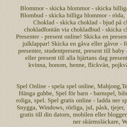
Blommor - skicka blommor - skicka billig
Blombud - skicka billiga blommor - röda, v
Choklad - skicka choklad - bjud på c
chokladfontän via chokladbud - skicka 
Presenter - present online! Skicka en present
julklappar! Skicka en gåva eller gåvor - f
presenter, studentpresent, present till baby
eller present till alla hjärtans dag presen
kvinna, honom, henne, flickvän, pojkv
Spel
Online
-
spela spel
online
,
Mahjong
,T
Hänga gubbe
, Spel för barn - barnspel, b
roliga
,
spel
. Spel gratis online - ladda ner s
Snygga, Windows, rörliga, jul, påsk, tjejer,
gratis
till din datorn, mobilen eller blogg
ner skärmsläckare, W