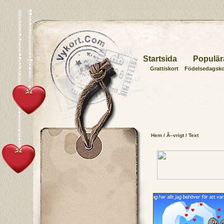
Startsida
Populär
Grattiskort
Födelsedagsko
Hem
/
Ã–vrigt
/ Text