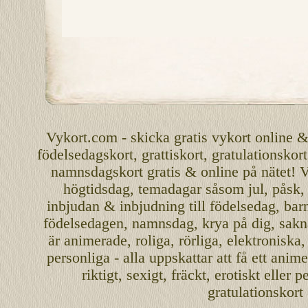
Vykort.com
-
skicka
gratis
vykort
online
födelsedagskort
,
grattiskort
,
gratulationskort
namnsdagskort
gratis
&
online
på nätet
!
V
högtidsdag, temadagar såsom
jul
,
påsk
inbjudan
&
inbjudning
till
födelsedag
,
bar
födelsedagen
,
namnsdag
,
krya på dig
, sakn
är
animerade
,
roliga
,
rörliga
,
elektroniska
personliga
- alla uppskattar att få ett
anime
riktigt
,
sexigt
,
fräckt
,
erotiskt
eller
pe
gratulationskort