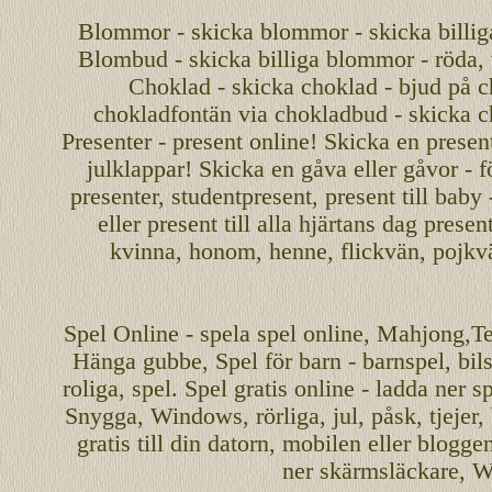
Blommor - skicka blommor - skicka billig
Blombud - skicka billiga blommor - röda, v
Choklad - skicka choklad - bjud på c
chokladfontän via chokladbud - skicka 
Presenter - present online! Skicka en present
julklappar! Skicka en gåva eller gåvor - f
presenter, studentpresent, present till baby
eller present till alla hjärtans dag presen
kvinna, honom, henne, flickvän, pojkv
Spel
Online
-
spela spel
online
,
Mahjong
,T
Hänga gubbe
, Spel för barn - barnspel, b
roliga
,
spel
. Spel gratis online - ladda ner s
Snygga, Windows, rörliga, jul, påsk, tjejer,
gratis
till din datorn, mobilen eller blogg
ner skärmsläckare, W