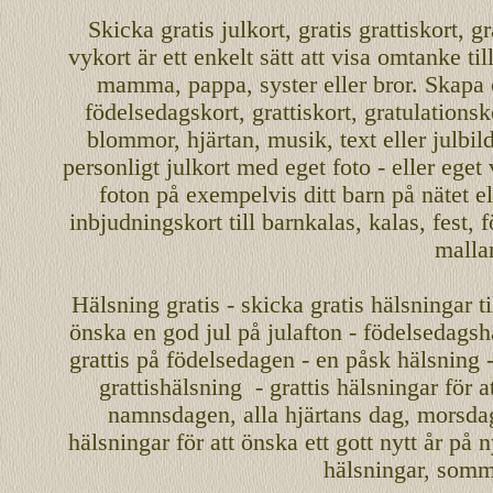
Skicka
gratis
julkort
,
gratis grattiskort
,
gr
vykort
är ett enkelt sätt att visa omtanke ti
mamma
,
pappa
,
syster
eller
bror
. Skapa
födelsedagskort
,
grattiskort
,
gratulationsk
blommor, hjärtan, musik, text eller julbil
personligt
julkort med eget foto - eller eget
foton på exempelvis ditt
barn
på nätet
el
inbjudningskort
till barnkalas, kalas, fest, 
malla
Hälsning gratis - skicka gratis hälsningar ti
önska en
god jul
på julafton - födelsedagshä
grattis på födelsedagen - en påsk hälsning 
grattishälsning - grattis hälsningar för 
namnsdagen
,
alla hjärtans dag
,
morsda
hälsningar för att önska ett
gott nytt år
på ny
hälsningar, somma