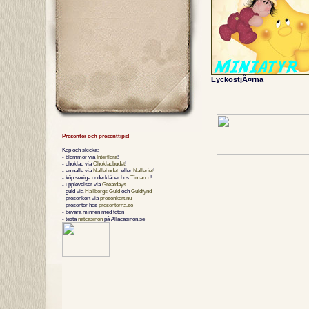
LyckostjÃ¤rna
Presenter och presenttips!
Köp och skicka:
- blommor via
Interflora
!
- choklad via
Chokladbudet
!
- en nalle via
Nallebudet
eller
Nalleriet
!
- köp sexiga underkläder hos
Timarco
!
- upplevelser via
Greatdays
- guld via
Hallbergs Guld
och
Guldfynd
- presenkort via
presenkort.nu
- presenter hos
presenterna.se
- bevara minnen med foton
- testa
nätcasinon
på Allacasinon.se