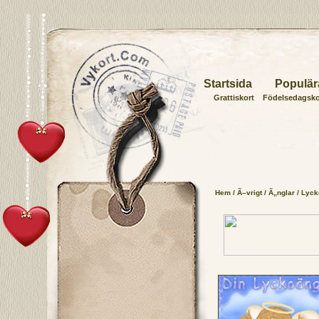
Startsida
Populär
Grattiskort
Födelsedagsko
Hem
/
Ã–vrigt
/
Ã„nglar
/ Lyck