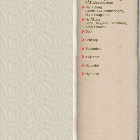
FÃ¶delsedagskort
Namnsdag
Grattis pÃ¥ namnsdagen
,
Namnsdagskort
NyfÃ¶dda
Baby
,
Babykort
,
Babybilder
,
Baby Shower
Dop
BrÃ¶llop
Studenten
KÃ¶rkort
Nytt jobb
Nytt hem