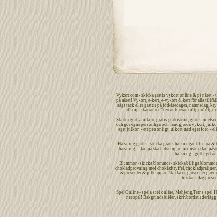
Vykort.com
-
skicka
gratis
vykort
online
&
på nätet
- 
på nätet
!
Vykort
,
e-kort
,
e-vykort
&
kort
för alla tillfäl
säga
tack
eller
grattis
på
födelsedagen
,
namnsdag
,
kry
alla uppskattar att få ett
animerat
,
roligt
,
rörligt
,
e
Skicka
gratis
julkort
,
gratis grattiskort
,
gratis födelse
och gör egna
personliga
och handgjorda
vykort
,
julko
eget julkort - ett
personligt
julkort med eget foto - el
Hälsning gratis - skicka gratis hälsningar till nära & 
hälsning - glad på ska hälsningar för önska glad påsk 
hälsning - gott nytt år
Blommor - skicka blommor - skicka billiga blommor bi
chokladprovning med chokladtryffel, chokladpraliner, c
& presenter & julklappar! Skicka en gåva eller gåvor -
hjärtans dag presen
Spel
Online
-
spela spel
online
,
Mahjong
,Tetris spel
H
ner spel!
Bakgrundsbilder
,
skrivbordsunderlägg