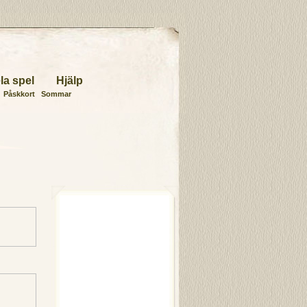
la spel
Hjälp
Påskkort
Sommar