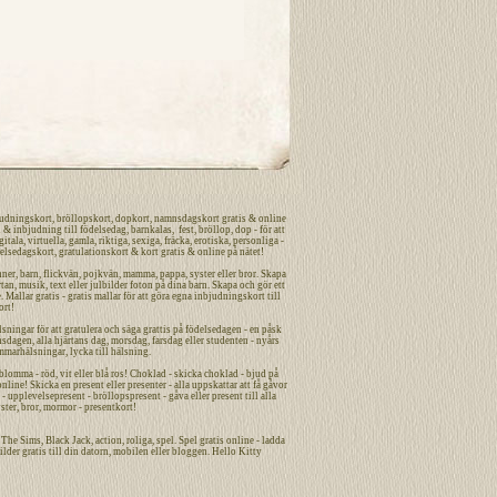
udningskort
,
bröllopskort
,
dopkort
,
namnsdagskort
gratis
&
online
n
&
inbjudning
till
födelsedag
,
barnkalas
,
fest
,
bröllop
,
dop
- för att
gitala
,
virtuella
,
gamla
,
riktiga
,
sexiga
,
fräcka
,
erotiska
,
personliga
-
elsedagskort
,
gratulationskort
&
kort
gratis
&
online
på nätet
!
nner
,
barn
,
flickvän
,
pojkvän
,
mamma
,
pappa
,
syster
eller
bror
. Skapa
tan, musik, text eller julbilder foton på dina
barn
. Skapa och gör ett
. Mallar gratis - gratis mallar för att göra egna
inbjudningskort
till
ort
!
sningar för att gratulera och säga grattis på födelsedagen - en påsk
nsdagen
,
alla hjärtans dag
,
morsdag
,
farsdag
eller studenten - nyårs
mmarhälsningar, lycka till hälsning.
omma - röd, vit eller blå ros! Choklad - skicka choklad - bjud på
ne! Skicka en present eller presenter - alla uppskattar att få gåvor
- upplevelsepresent - bröllopspresent - gåva eller present till alla
ster, bror, mormor - presentkort!
n, The Sims, Black Jack,
action
,
roliga
,
spel
. Spel gratis online - ladda
ilder
gratis
till din datorn, mobilen eller bloggen. Hello Kitty