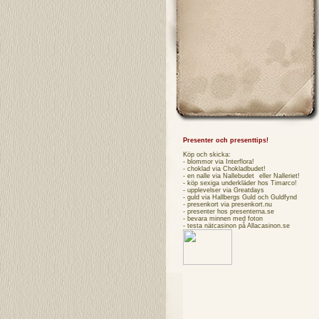
Presenter och presenttips!
Köp och skicka:
- blommor via
Interflora
!
- choklad via
Chokladbudet
!
- en nalle via
Nallebudet
eller
Nalleriet
!
- köp sexiga underkläder hos
Timarco
!
- upplevelser via
Greatdays
- guld via
Hallbergs Guld
och
Guldfynd
- presenkort via
presenkort.nu
- presenter hos
presenterna.se
- bevara minnen med foton
- testa
nätcasinon
på Allacasinon.se