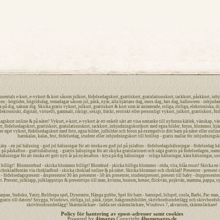
tusentals
e-kort
,
e-vykort
&
kort
såsom
julkort
,
födelsedagskort
,
grattiskort
,
gratulationskort
,
tackkort
,
påskkort
,
inbj
len -
högtider
, högtidsdag, temadagar såsom
jul
,
påsk,
nyår
,
alla hjärtans dag
,
mors dag
,
fars dag
,
halloween
-
inbjuda
a på dig
, saknar dig.
Skicka gratis vykort
,
julkort
,
grattiskort
&
kort
som är
animerade
,
roliga
,
rörliga
,
elektroniska
,
di
lektroniskt
,
digitalt
,
virtuellt
,
gammalt
,
riktigt
,
sexigt
,
fräckt
,
erotiskt
eller
personligt
vykort
,
julkort
,
grattiskort
,
föd
dagskort
online
&
på nätet
!
Vykort
,
e-kort
,
e-vykort
är ett enkelt sätt att visa omtanke till nyfunna
kärlek
,
vänskap
,
vä
rt
,
födelsedagskort
,
grattiskort
,
gratulationskort
,
tackkort
,
inbjudningskort
kort med egna bilder, foton, blommor, hjär
ler eget
vykort
, födelsedagskort med foto, egna bilder, julbilder och foton på exempelvis ditt
barn
på nätet
eller online
barnkalas, kalas, fest, födelsedag, student eller
inbjudningskort
till bröllop - gratis mallar för
inbjudningsk
kära - en jul hälsning - god jul hälsningar för att önska en
god jul
på julafton - födelsedagshälsningar - födelsedag häl
på påskafton - grattishälsning - grattis hälsningar för att skicka gratulationer och säga grattis på
födelsedagen
,
nam
 hälsningar för att önska ett
gott nytt år
på nyårsafton - krya på dig hälsningar - roliga hälsningar, kära hälsningar, so
lligt! Blomsterbud - skicka blommor billigt! Blombud - skicka billiga blommor - röda, vita, blåa rosor! Skicka en bl
hokladfontän via chokladbud - skicka choklad online & på nätet. Skicka blommor och choklad! Presenter - present onli
 födelsedagspresent - årspresenter 30 års presenter - 50 års presenter, studentpresent, present till baby - doppresenter 
t. Present, julklapp, julklappstips & presenttips till man, kvinna, honom, henne, flickvän, pojkvän, mamma, pappa, sy
arpan
,
Sudoku
,
Yatzy
, Bolibopa spel, Dynomite,
Hänga gubbe
, Spel för barn - barnspel, bilspel, coola, Barbi, Pac ma
gratis
till datorn! Snygga, Windows, rörliga, jul, påsk, tjejer,
bakgrundsbilder
,
skrivbordsunderlägg
och
skrivbordsb
skrivbordsunderlägg! Skärmsläckare - ladda ner skärmsläckare, Windows 7, akvarium, skärmsläckare!
Policy för hantering av epost-adresser samt cookies
Powered by
4images
Copyright
4homepages.de