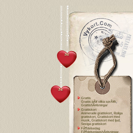
Grattis
Grattis pÃ¥ olika sprÃ¥k
,
GrattishÃ¤lsningar
Grattiskort
Animerade grattiskort
,
Roliga
grattiskort
,
Grattiskort med
musik
,
Grattiskort med ljud
,
Sexiga grattiskort
FÃ¶delsedag
FÃ¶delsedagshÃ¤lsningar
,