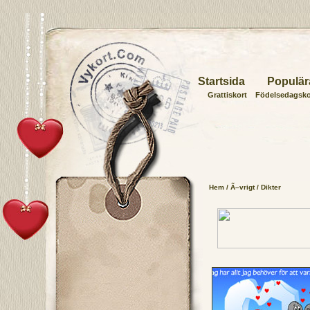
Startsida
Populär
Grattiskort
Födelsedagsko
Hem
/
Ã–vrigt
/ Dikter