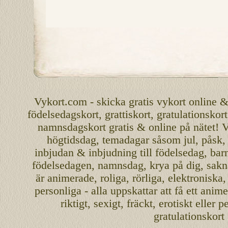
Vykort.com
-
skicka
gratis
vykort
online
födelsedagskort
,
grattiskort
,
gratulationskort
namnsdagskort
gratis
&
online
på nätet
!
V
högtidsdag, temadagar såsom
jul
,
påsk
inbjudan
&
inbjudning
till
födelsedag
,
bar
födelsedagen
,
namnsdag
,
krya på dig
, sakn
är
animerade
,
roliga
,
rörliga
,
elektroniska
personliga
- alla uppskattar att få ett
anime
riktigt
,
sexigt
,
fräckt
,
erotiskt
eller
pe
gratulationskort