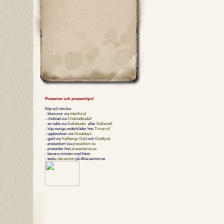
Presenter och presenttips!
Köp och skicka:
- blommor via
Interflora
!
- choklad via
Chokladbudet
!
- en nalle via
Nallebudet
eller
Nalleriet
!
- köp sexiga underkläder hos
Timarco
!
- upplevelser via
Greatdays
- guld via
Hallbergs Guld
och
Guldfynd
- presenkort via
presenkort.nu
- presenter hos
presenterna.se
- bevara minnen med foton
- testa
nätcasinon
på Allacasinon.se