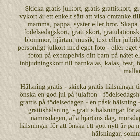
Skicka
gratis
julkort
,
gratis grattiskort
,
gr
vykort
är ett enkelt sätt att visa omtanke ti
mamma
,
pappa
,
syster
eller
bror
. Skapa
födelsedagskort
,
grattiskort
,
gratulationsk
blommor, hjärtan, musik, text eller julbil
personligt
julkort med eget foto - eller eget
foton på exempelvis ditt
barn
på nätet
el
inbjudningskort
till barnkalas, kalas, fest, 
malla
Hälsning gratis - skicka gratis hälsningar ti
önska en
god jul
på julafton - födelsedagshä
grattis på födelsedagen - en påsk hälsning 
grattishälsning - grattis hälsningar för 
namnsdagen
,
alla hjärtans dag
,
morsda
hälsningar för att önska ett
gott nytt år
på ny
hälsningar, somma