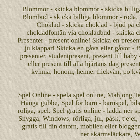
Blommor - skicka blommor - skicka billig
Blombud - skicka billiga blommor - röda, v
Choklad - skicka choklad - bjud på c
chokladfontän via chokladbud - skicka 
Presenter - present online! Skicka en present
julklappar! Skicka en gåva eller gåvor - f
presenter, studentpresent, present till baby
eller present till alla hjärtans dag presen
kvinna, honom, henne, flickvän, pojkv
Spel
Online
-
spela spel
online
,
Mahjong
,T
Hänga gubbe
, Spel för barn - barnspel, b
roliga
,
spel
. Spel gratis online - ladda ner s
Snygga, Windows, rörliga, jul, påsk, tjejer,
gratis
till din datorn, mobilen eller blogg
ner skärmsläckare, W