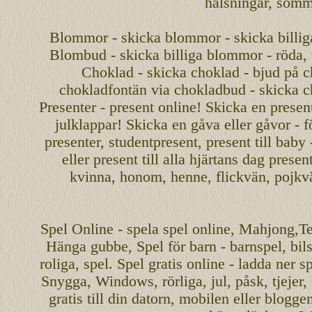
hälsningar, somma
Blommor - skicka blommor - skicka billig
Blombud - skicka billiga blommor - röda, v
Choklad - skicka choklad - bjud på c
chokladfontän via chokladbud - skicka 
Presenter - present online! Skicka en present
julklappar! Skicka en gåva eller gåvor - f
presenter, studentpresent, present till baby
eller present till alla hjärtans dag presen
kvinna, honom, henne, flickvän, pojkv
Spel
Online
-
spela spel
online
,
Mahjong
,T
Hänga gubbe
, Spel för barn - barnspel, b
roliga
,
spel
. Spel gratis online - ladda ner s
Snygga, Windows, rörliga, jul, påsk, tjejer,
gratis
till din datorn, mobilen eller blogg