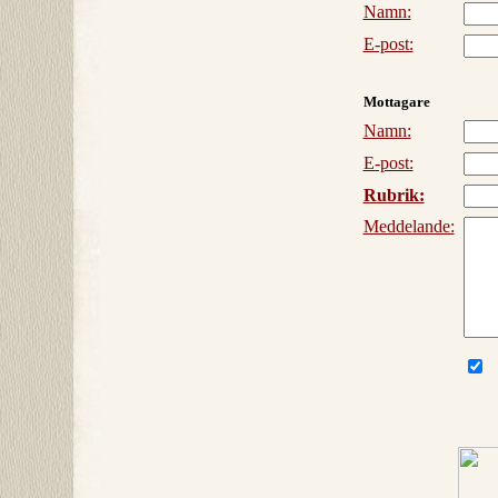
Namn:
E-post:
Mottagare
Namn:
E-post:
Rubrik:
Meddelande: