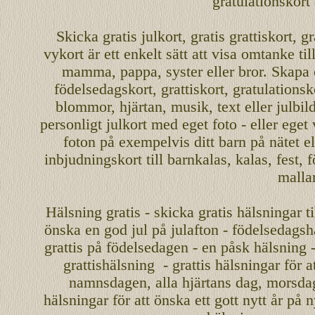
gratulationskort
Skicka
gratis
julkort
,
gratis grattiskort
,
gr
vykort
är ett enkelt sätt att visa omtanke ti
mamma
,
pappa
,
syster
eller
bror
. Skapa
födelsedagskort
,
grattiskort
,
gratulationsk
blommor, hjärtan, musik, text eller julbil
personligt
julkort med eget foto - eller eget
foton på exempelvis ditt
barn
på nätet
el
inbjudningskort
till barnkalas, kalas, fest, 
malla
Hälsning gratis - skicka gratis hälsningar ti
önska en
god jul
på julafton - födelsedagshä
grattis på födelsedagen - en påsk hälsning 
grattishälsning - grattis hälsningar för 
namnsdagen
,
alla hjärtans dag
,
morsda
hälsningar för att önska ett
gott nytt år
på ny