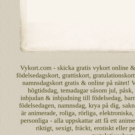
Vykort.com
-
skicka
gratis
vykort
online
födelsedagskort
,
grattiskort
,
gratulationskort
namnsdagskort
gratis
&
online
på nätet
!
V
högtidsdag, temadagar såsom
jul
,
påsk
inbjudan
&
inbjudning
till
födelsedag
,
bar
födelsedagen
,
namnsdag
,
krya på dig
, sakn
är
animerade
,
roliga
,
rörliga
,
elektroniska
personliga
- alla uppskattar att få ett
anime
riktigt
,
sexigt
,
fräckt
,
erotiskt
eller
pe