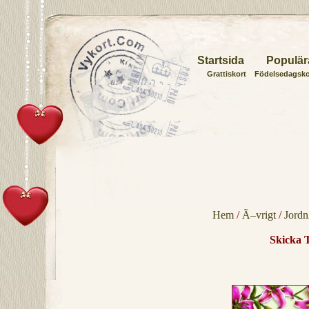
Startsida
Populär
Grattiskort
Födelsedagsko
Hem
/
Ã–vrigt
/
Jord
Skicka T