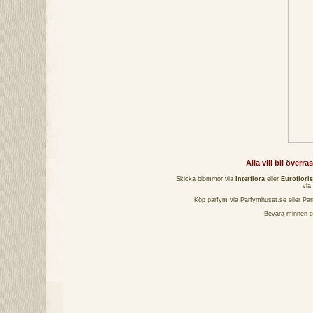
Alla vill bli över
Skicka blommor via
Interflora
eller
Eurofloris
via
Köp parfym via
Parfymhuset.se
eller
Par
Bevara minnen 