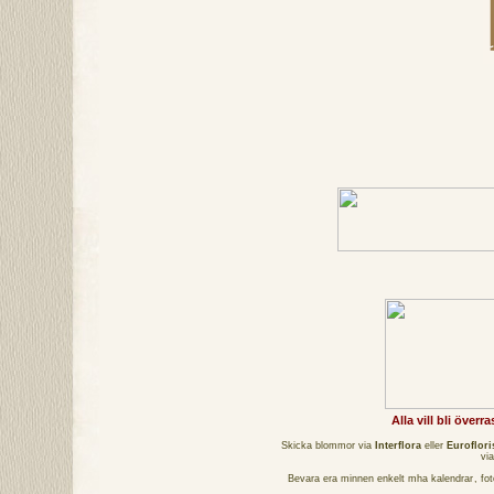
Alla vill bli över
Skicka blommor via
Interflora
eller
Euroflori
vi
Bevara era minnen enkelt mha
kalendrar
,
fo