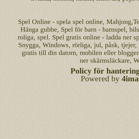
Spel
Online
-
spela spel
online
,
Mahjong
,T
Hänga gubbe
, Spel för barn - barnspel, b
roliga
,
spel
. Spel gratis online - ladda ner s
Snygga, Windows, rörliga, jul, påsk, tjejer,
gratis
till din datorn, mobilen eller blogg
ner skärmsläckare, W
Policy för hanterin
Powered by
4ima