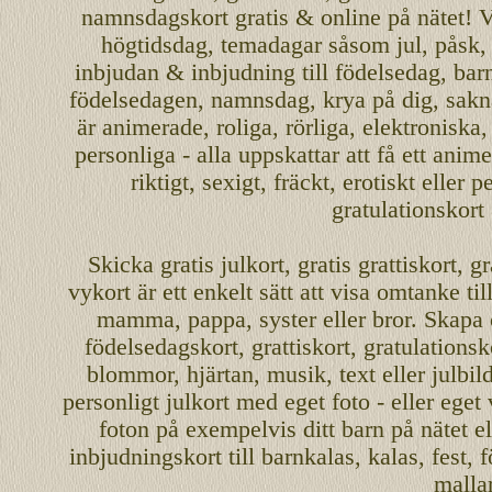
namnsdagskort
gratis
&
online
på nätet
!
V
högtidsdag, temadagar såsom
jul
,
påsk
inbjudan
&
inbjudning
till
födelsedag
,
bar
födelsedagen
,
namnsdag
,
krya på dig
, sakn
är
animerade
,
roliga
,
rörliga
,
elektroniska
personliga
- alla uppskattar att få ett
anime
riktigt
,
sexigt
,
fräckt
,
erotiskt
eller
pe
gratulationskort
Skicka
gratis
julkort
,
gratis grattiskort
,
gr
vykort
är ett enkelt sätt att visa omtanke ti
mamma
,
pappa
,
syster
eller
bror
. Skapa
födelsedagskort
,
grattiskort
,
gratulationsk
blommor, hjärtan, musik, text eller julbil
personligt
julkort med eget foto - eller eget
foton på exempelvis ditt
barn
på nätet
el
inbjudningskort
till barnkalas, kalas, fest, 
malla