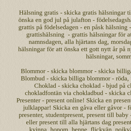
Hälsning gratis - skicka gratis hälsningar ti
önska en
god jul
på julafton - födelsedagshä
grattis på födelsedagen - en påsk hälsning 
grattishälsning - grattis hälsningar för 
namnsdagen
,
alla hjärtans dag
,
morsda
hälsningar för att önska ett
gott nytt år
på ny
hälsningar, somma
Blommor - skicka blommor - skicka billig
Blombud - skicka billiga blommor - röda, v
Choklad - skicka choklad - bjud på c
chokladfontän via chokladbud - skicka 
Presenter - present online! Skicka en present
julklappar! Skicka en gåva eller gåvor - f
presenter, studentpresent, present till baby
eller present till alla hjärtans dag presen
kvinna, honom, henne, flickvän, pojkv