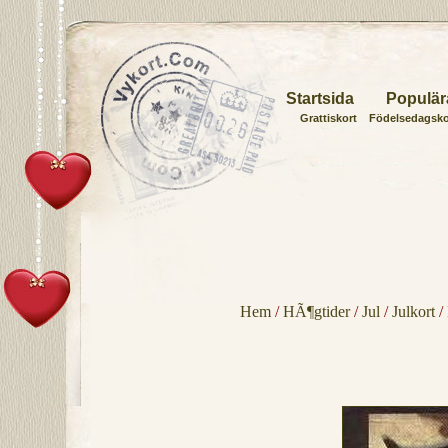
Startsida
Populär
Grattiskort
Födelsedagsko
Hem
/
HÃ¶gtider
/
Jul
/
Julkort
/