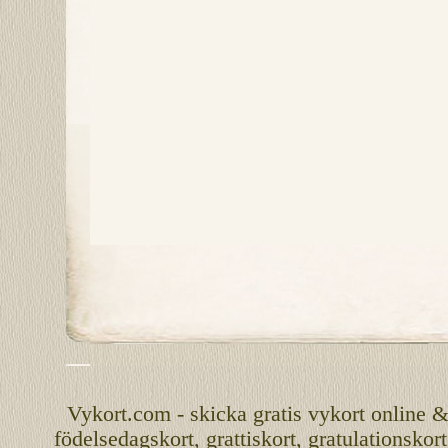
Vykort.com
-
skicka
gratis
vykort
online
födelsedagskort
,
grattiskort
,
gratulationskort