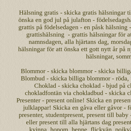
Hälsning gratis - skicka gratis hälsningar ti
önska en
god jul
på julafton - födelsedagshä
grattis på födelsedagen - en påsk hälsning 
grattishälsning - grattis hälsningar för 
namnsdagen
,
alla hjärtans dag
,
morsda
hälsningar för att önska ett
gott nytt år
på ny
hälsningar, somma
Blommor - skicka blommor - skicka billig
Blombud - skicka billiga blommor - röda, v
Choklad - skicka choklad - bjud på c
chokladfontän via chokladbud - skicka 
Presenter - present online! Skicka en present
julklappar! Skicka en gåva eller gåvor - f
presenter, studentpresent, present till baby
eller present till alla hjärtans dag presen
kvinna, honom, henne, flickvän, pojkv