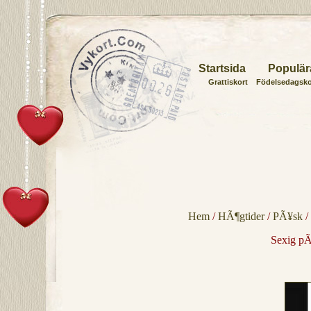
Startsida
Populär
Grattiskort
Födelsedagsko
Hem
/
HÃ¶gtider
/
PÃ¥sk
/
Sexig pÃ