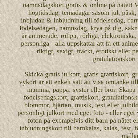
namnsdagskort
gratis
&
online
på nätet
!
V
högtidsdag, temadagar såsom
jul
,
påsk
inbjudan
&
inbjudning
till
födelsedag
,
bar
födelsedagen
,
namnsdag
,
krya på dig
, sakn
är
animerade
,
roliga
,
rörliga
,
elektroniska
personliga
- alla uppskattar att få ett
anime
riktigt
,
sexigt
,
fräckt
,
erotiskt
eller
pe
gratulationskort
Skicka
gratis
julkort
,
gratis grattiskort
,
gr
vykort
är ett enkelt sätt att visa omtanke ti
mamma
,
pappa
,
syster
eller
bror
. Skapa
födelsedagskort
,
grattiskort
,
gratulationsk
blommor, hjärtan, musik, text eller julbil
personligt
julkort med eget foto - eller eget
foton på exempelvis ditt
barn
på nätet
el
inbjudningskort
till barnkalas, kalas, fest, 
malla