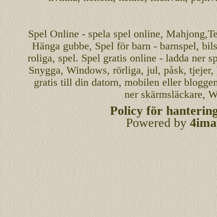
Spel
Online
-
spela spel
online
,
Mahjong
,T
Hänga gubbe
, Spel för barn - barnspel, b
roliga
,
spel
. Spel gratis online - ladda ner s
Snygga, Windows, rörliga, jul, påsk, tjejer,
gratis
till din datorn, mobilen eller blogg
ner skärmsläckare, W
Policy för hanterin
Powered by
4ima