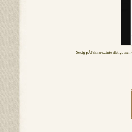
Sexig pÃ¥skhare...inte riktigt men 