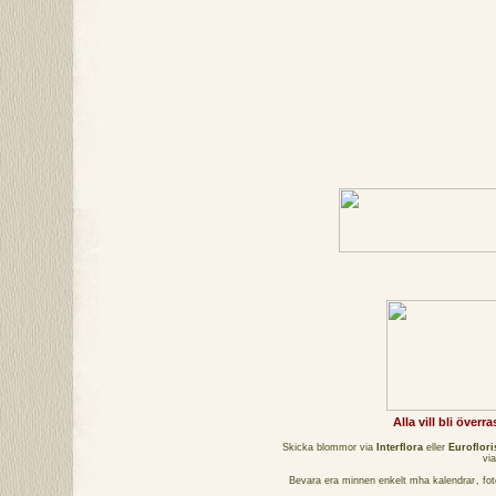
Alla vill bli över
Skicka blommor via
Interflora
eller
Euroflori
vi
Bevara era minnen enkelt mha
kalendrar
,
fo