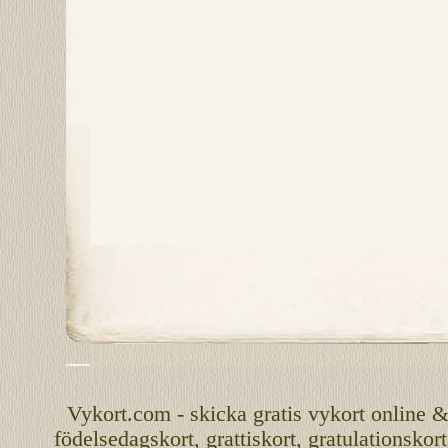
Vykort.com
-
skicka
gratis
vykort
online
födelsedagskort
,
grattiskort
,
gratulationskort