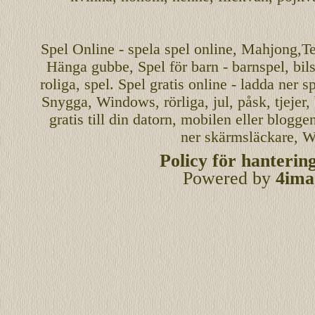
Spel
Online
-
spela spel
online
,
Mahjong
,T
Hänga gubbe
, Spel för barn - barnspel, b
roliga
,
spel
. Spel gratis online - ladda ner s
Snygga, Windows, rörliga, jul, påsk, tjejer,
gratis
till din datorn, mobilen eller blogg
ner skärmsläckare, W
Policy för hanterin
Powered by
4ima