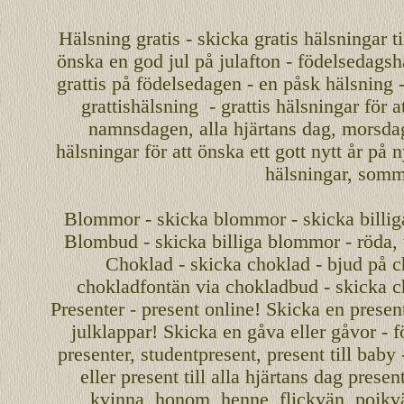
Hälsning gratis - skicka gratis hälsningar ti
önska en
god jul
på julafton - födelsedagshä
grattis på födelsedagen - en påsk hälsning 
grattishälsning - grattis hälsningar för 
namnsdagen
,
alla hjärtans dag
,
morsda
hälsningar för att önska ett
gott nytt år
på ny
hälsningar, somma
Blommor - skicka blommor - skicka billig
Blombud - skicka billiga blommor - röda, v
Choklad - skicka choklad - bjud på c
chokladfontän via chokladbud - skicka 
Presenter - present online! Skicka en present
julklappar! Skicka en gåva eller gåvor - f
presenter, studentpresent, present till baby
eller present till alla hjärtans dag presen
kvinna, honom, henne, flickvän, pojkv