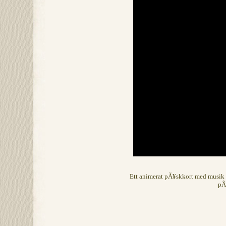
Ett animerat pÃ¥skkort med musik 
pÃ