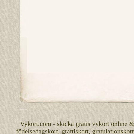
Vykort.com
-
skicka
gratis
vykort
online
födelsedagskort
,
grattiskort
,
gratulationskort