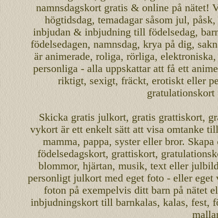
namnsdagskort
gratis
&
online
på nätet
!
V
högtidsdag, temadagar såsom
jul
,
påsk
inbjudan
&
inbjudning
till
födelsedag
,
bar
födelsedagen
,
namnsdag
,
krya på dig
, sakn
är
animerade
,
roliga
,
rörliga
,
elektroniska
personliga
- alla uppskattar att få ett
anime
riktigt
,
sexigt
,
fräckt
,
erotiskt
eller
pe
gratulationskort
Skicka
gratis
julkort
,
gratis grattiskort
,
gr
vykort
är ett enkelt sätt att visa omtanke ti
mamma
,
pappa
,
syster
eller
bror
. Skapa
födelsedagskort
,
grattiskort
,
gratulationsk
blommor, hjärtan, musik, text eller julbil
personligt
julkort med eget foto - eller eget
foton på exempelvis ditt
barn
på nätet
el
inbjudningskort
till barnkalas, kalas, fest, 
malla