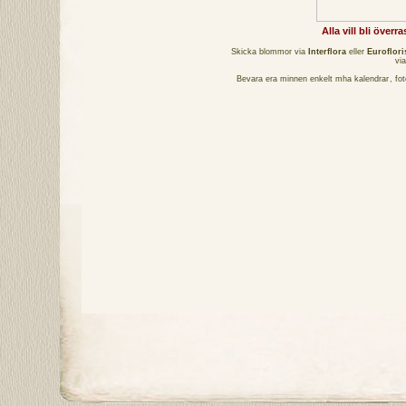
Alla vill bli över
Skicka blommor via
Interflora
eller
Euroflori
vi
Bevara era minnen enkelt mha
kalendrar
,
fo