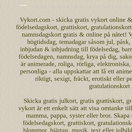
Vykort.com
-
skicka
gratis
vykort
online
födelsedagskort
,
grattiskort
,
gratulationskort
namnsdagskort
gratis
&
online
på nätet
!
V
högtidsdag, temadagar såsom
jul
,
påsk
inbjudan
&
inbjudning
till
födelsedag
,
bar
födelsedagen
,
namnsdag
,
krya på dig
, sakn
är
animerade
,
roliga
,
rörliga
,
elektroniska
personliga
- alla uppskattar att få ett
anime
riktigt
,
sexigt
,
fräckt
,
erotiskt
eller
pe
gratulationskort
Skicka
gratis
julkort
,
gratis grattiskort
,
gr
vykort
är ett enkelt sätt att visa omtanke ti
mamma
,
pappa
,
syster
eller
bror
. Skapa
födelsedagskort
,
grattiskort
,
gratulationsk
blommor, hjärtan, musik, text eller julbil