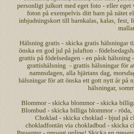
personligt
julkort med eget foto - eller eget
foton på exempelvis ditt
barn
på nätet
el
inbjudningskort
till barnkalas, kalas, fest, 
malla
Hälsning gratis - skicka gratis hälsningar ti
önska en
god jul
på julafton - födelsedagshä
grattis på födelsedagen - en påsk hälsning 
grattishälsning - grattis hälsningar för 
namnsdagen
,
alla hjärtans dag
,
morsda
hälsningar för att önska ett
gott nytt år
på ny
hälsningar, somma
Blommor - skicka blommor - skicka billig
Blombud - skicka billiga blommor - röda, v
Choklad - skicka choklad - bjud på c
chokladfontän via chokladbud - skicka 
Presenter - present online! Skicka en present