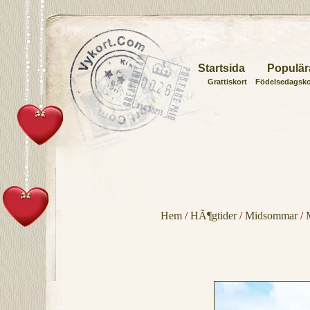
Startsida
Populär
Grattiskort
Födelsedagsko
Hem
/
HÃ¶gtider
/
Midsommar
/