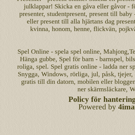
julklappar! Skicka en gåva eller gåvor - f
presenter, studentpresent, present till baby
eller present till alla hjärtans dag presen
kvinna, honom, henne, flickvän, pojkv
Spel
Online
-
spela spel
online
,
Mahjong
,T
Hänga gubbe
, Spel för barn - barnspel, b
roliga
,
spel
. Spel gratis online - ladda ner s
Snygga, Windows, rörliga, jul, påsk, tjejer,
gratis
till din datorn, mobilen eller blogg
ner skärmsläckare, W
Policy för hanterin
Powered by
4ima