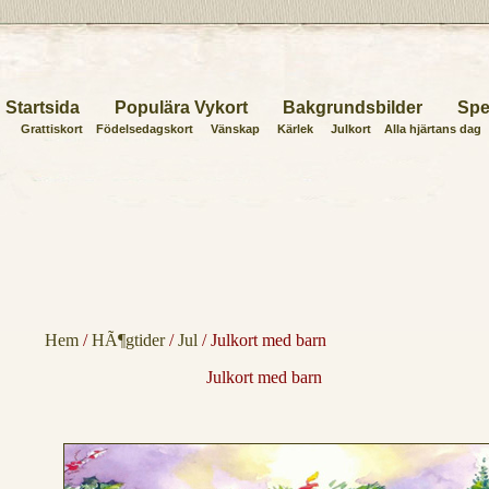
Startsida
Populära Vykort
Bakgrundsbilder
Spe
Grattiskort
Födelsedagskort
Vänskap
Kärlek
Julkort
Alla hjärtans dag
Hem
/
HÃ¶gtider
/
Jul
/ Julkort med barn
Julkort med barn