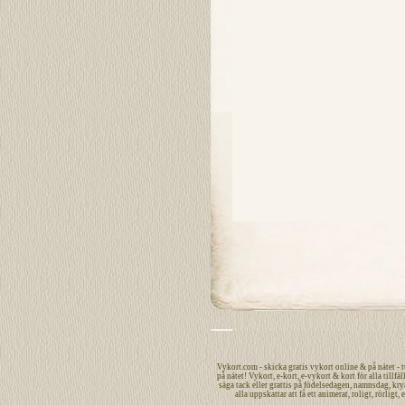
Vykort.com
-
skicka
gratis
vykort
online
&
på nätet
- 
på nätet
!
Vykort
,
e-kort
,
e-vykort
&
kort
för alla tillfäl
säga
tack
eller
grattis
på
födelsedagen
,
namnsdag
,
kry
alla uppskattar att få ett
animerat
,
roligt
,
rörligt
,
e