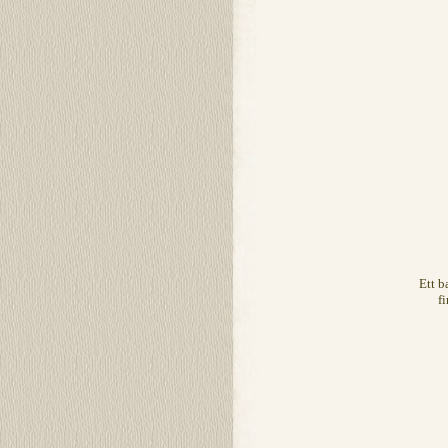
Ett b
f