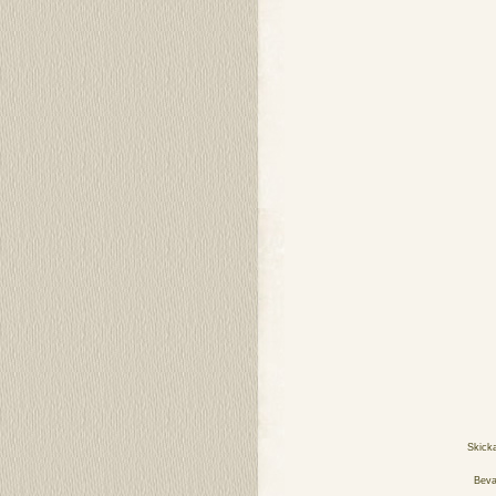
Skick
Beva