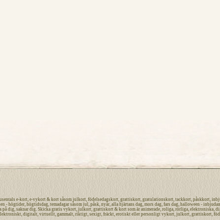
tusentals
e-kort
,
e-vykort
&
kort
såsom
julkort
,
födelsedagskort
,
grattiskort
,
gratulationskort
,
tackkort
,
påskkort
,
inbj
len -
högtider
, högtidsdag, temadagar såsom
jul
,
påsk,
nyår
,
alla hjärtans dag
,
mors dag
,
fars dag
,
halloween
-
inbjuda
a på dig
, saknar dig.
Skicka gratis vykort
,
julkort
,
grattiskort
&
kort
som är
animerade
,
roliga
,
rörliga
,
elektroniska
,
di
lektroniskt
,
digitalt
,
virtuellt
,
gammalt
,
riktigt
,
sexigt
,
fräckt
,
erotiskt
eller
personligt
vykort
,
julkort
,
grattiskort
,
föd