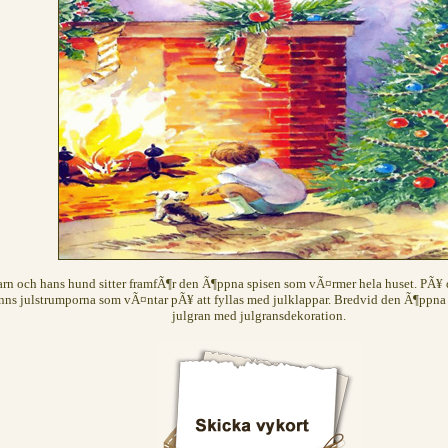
arn och hans hund sitter framfÃ¶r den Ã¶ppna spisen som vÃ¤rmer hela huset. PÃ¥
inns julstrumporna som vÃ¤ntar pÃ¥ att fyllas med julklappar. Bredvid den Ã¶ppna 
julgran med julgransdekoration.