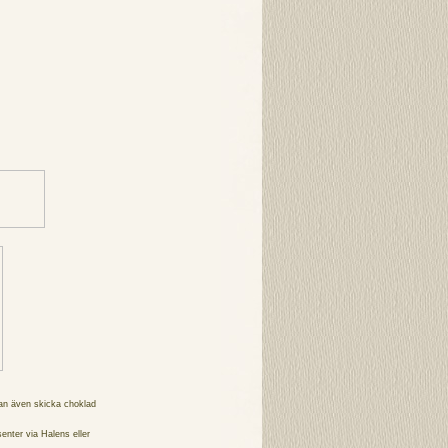
an även skicka choklad
senter via
Halens
eller