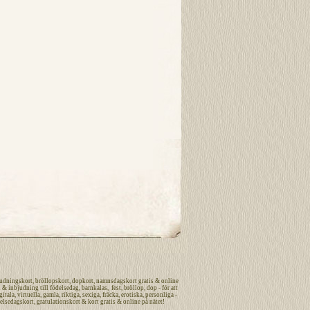
udningskort
,
bröllopskort
,
dopkort
,
namnsdagskort
gratis
&
online
n
&
inbjudning
till
födelsedag
,
barnkalas
,
fest
,
bröllop
,
dop
- för att
gitala
,
virtuella
,
gamla
,
riktiga
,
sexiga
,
fräcka
,
erotiska
,
personliga
-
elsedagskort
,
gratulationskort
&
kort
gratis
&
online
på nätet
!