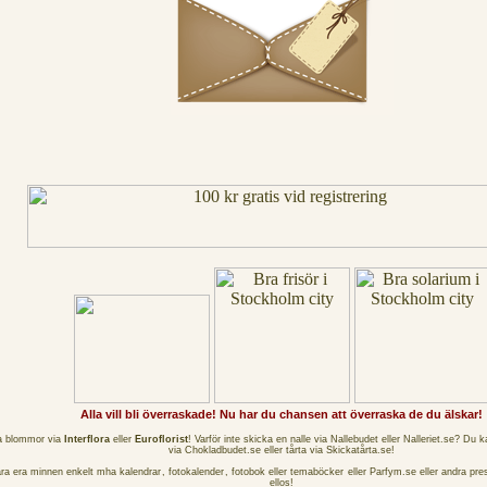
Alla vill bli överraskade! Nu har du chansen att överraska de du älskar!
a blommor via
Interflora
eller
Euroflorist
! Varför inte skicka en nalle via
Nallebudet
eller
Nalleriet.se
? Du k
via
Chokladbudet.se
eller tårta via
Skickatårta.se
!
ra era minnen enkelt mha
kalendrar
,
fotokalender
, fotobok eller
temaböcker
eller
Parfym.se
eller andra pre
ellos
!