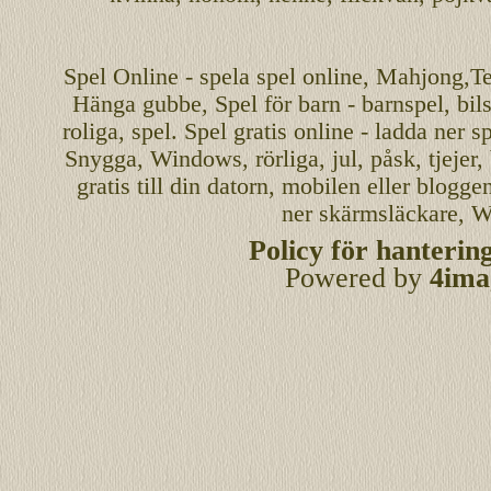
Spel
Online
-
spela spel
online
,
Mahjong
,T
Hänga gubbe
, Spel för barn - barnspel, b
roliga
,
spel
. Spel gratis online - ladda ner s
Snygga, Windows, rörliga, jul, påsk, tjejer,
gratis
till din datorn, mobilen eller blogg
ner skärmsläckare, W
Policy för hanterin
Powered by
4ima