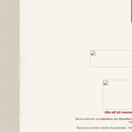
Alla vill bli över
Skicka blommor via
Interflora
eller
Euroflori
vi
Bevara era minnen enkelt mha
kalendrar
,
fo