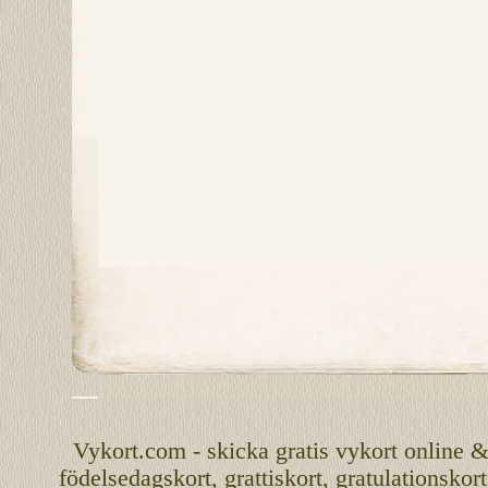
Vykort.com
-
skicka
gratis
vykort
online
födelsedagskort
,
grattiskort
,
gratulationskort