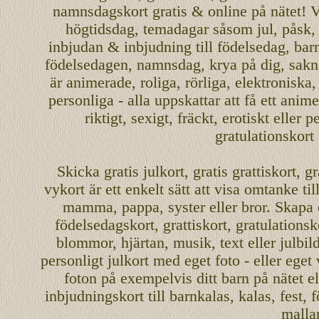
namnsdagskort
gratis
&
online
på nätet
!
V
högtidsdag, temadagar såsom
jul
,
påsk
inbjudan
&
inbjudning
till
födelsedag
,
bar
födelsedagen
,
namnsdag
,
krya på dig
, sakn
är
animerade
,
roliga
,
rörliga
,
elektroniska
personliga
- alla uppskattar att få ett
anime
riktigt
,
sexigt
,
fräckt
,
erotiskt
eller
pe
gratulationskort
Skicka
gratis
julkort
,
gratis grattiskort
,
gr
vykort
är ett enkelt sätt att visa omtanke ti
mamma
,
pappa
,
syster
eller
bror
. Skapa
födelsedagskort
,
grattiskort
,
gratulationsk
blommor, hjärtan, musik, text eller julbil
personligt
julkort med eget foto - eller eget
foton på exempelvis ditt
barn
på nätet
el
inbjudningskort
till barnkalas, kalas, fest, 
malla