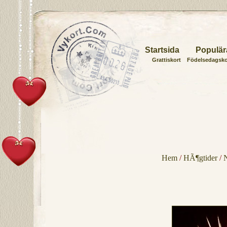
Startsida
Populär
Grattiskort
Födelsedagsko
Hem
/
HÃ¶gtider
/