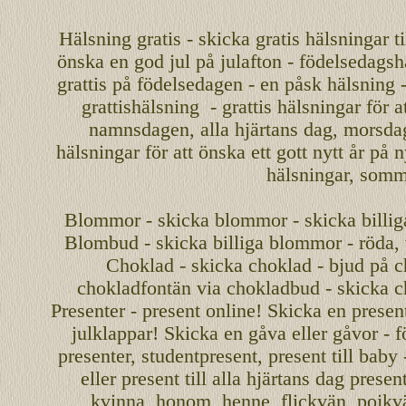
Hälsning gratis - skicka gratis hälsningar ti
önska en
god jul
på julafton - födelsedagshä
grattis på födelsedagen - en påsk hälsning 
grattishälsning - grattis hälsningar för 
namnsdagen
,
alla hjärtans dag
,
morsda
hälsningar för att önska ett
gott nytt år
på ny
hälsningar, somma
Blommor - skicka blommor - skicka billig
Blombud - skicka billiga blommor - röda, v
Choklad - skicka choklad - bjud på c
chokladfontän via chokladbud - skicka 
Presenter - present online! Skicka en present
julklappar! Skicka en gåva eller gåvor - f
presenter, studentpresent, present till baby
eller present till alla hjärtans dag presen
kvinna, honom, henne, flickvän, pojkv