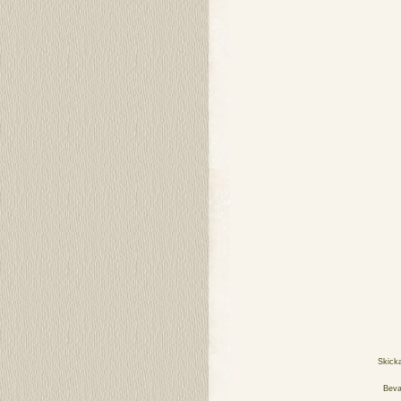
Skick
Beva