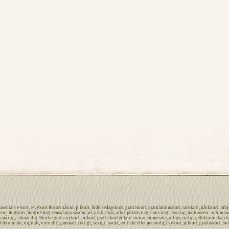
tusentals
e-kort
,
e-vykort
&
kort
såsom
julkort
,
födelsedagskort
,
grattiskort
,
gratulationskort
,
tackkort
,
påskkort
,
inbj
len -
högtider
, högtidsdag, temadagar såsom
jul
,
påsk,
nyår
,
alla hjärtans dag
,
mors dag
,
fars dag
,
halloween
-
inbjuda
a på dig
, saknar dig.
Skicka gratis vykort
,
julkort
,
grattiskort
&
kort
som är
animerade
,
roliga
,
rörliga
,
elektroniska
,
di
lektroniskt
,
digitalt
,
virtuellt
,
gammalt
,
riktigt
,
sexigt
,
fräckt
,
erotiskt
eller
personligt
vykort
,
julkort
,
grattiskort
,
föd