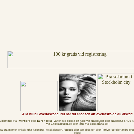
Alla vill bli överraskade! Nu har du chansen att överraska de du älskar!
a blommor via
Interflora
eller
Euroflorist
! Varför inte skicka en nalle via
Nallebudet
eller
Nalleriet.se
? Du k
via
Chokladbudet.se
eller tårta via
Skickatårta.se
!
ra era minnen enkelt mha
kalendrar
,
fotokalender
, fotobok eller
temaböcker
eller
Parfym.se
eller andra pre
ellos
!