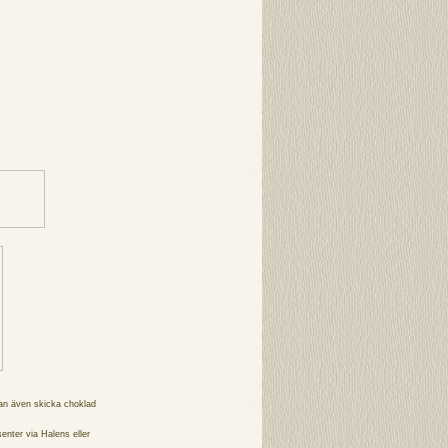
an även skicka choklad
senter via
Halens
eller