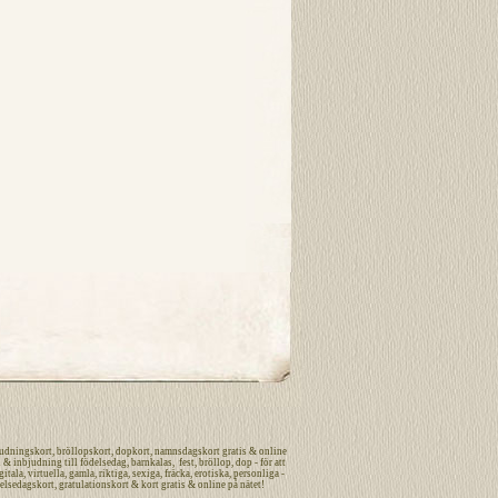
udningskort
,
bröllopskort
,
dopkort
,
namnsdagskort
gratis
&
online
n
&
inbjudning
till
födelsedag
,
barnkalas
,
fest
,
bröllop
,
dop
- för att
gitala
,
virtuella
,
gamla
,
riktiga
,
sexiga
,
fräcka
,
erotiska
,
personliga
-
elsedagskort
,
gratulationskort
&
kort
gratis
&
online
på nätet
!