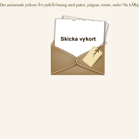
Det animerade julkort Ã¤r julhÃ¤lsning med paket, julgran, tomte, nalle! Nu bÃ¶rja