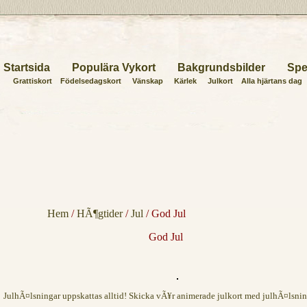
Startsida
Populära Vykort
Bakgrundsbilder
Spe
Grattiskort
Födelsedagskort
Vänskap
Kärlek
Julkort
Alla hjärtans dag
Hem
/
HÃ¶gtider
/
Jul
/ God Jul
God Jul
JulhÃ¤lsningar uppskattas alltid! Skicka vÃ¥r animerade julkort med julhÃ¤lsnin