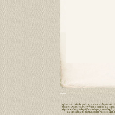
Vykort.com
-
skicka
gratis
vykort
online
&
på nätet
- 
på nätet
!
Vykort
,
e-kort
,
e-vykort
&
kort
för alla tillfäl
säga
tack
eller
grattis
på
födelsedagen
,
namnsdag
,
kry
alla uppskattar att få ett
animerat
,
roligt
,
rörligt
,
e