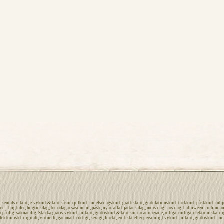
tusentals
e-kort
,
e-vykort
&
kort
såsom
julkort
,
födelsedagskort
,
grattiskort
,
gratulationskort
,
tackkort
,
påskkort
,
inbj
len -
högtider
, högtidsdag, temadagar såsom
jul
,
påsk,
nyår
,
alla hjärtans dag
,
mors dag
,
fars dag
,
halloween
-
inbjuda
a på dig
, saknar dig.
Skicka gratis vykort
,
julkort
,
grattiskort
&
kort
som är
animerade
,
roliga
,
rörliga
,
elektroniska
,
di
lektroniskt
,
digitalt
,
virtuellt
,
gammalt
,
riktigt
,
sexigt
,
fräckt
,
erotiskt
eller
personligt
vykort
,
julkort
,
grattiskort
,
föd