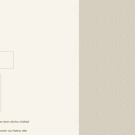
an även skicka choklad
senter via
Halens
eller