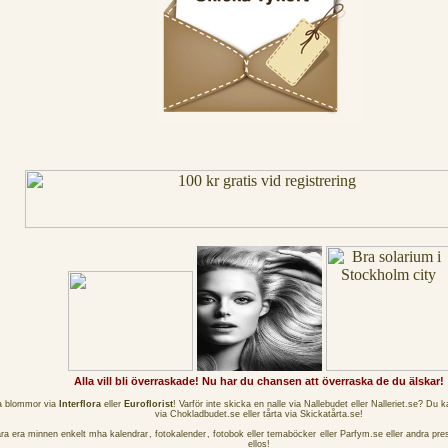
Alla vill bli överraskade! Nu har du chansen att överraska de du älskar!
a blommor via
Interflora
eller
Euroflorist
! Varför inte skicka en nalle via
Nallebudet
eller
Nalleriet.se
? Du k
via
Chokladbudet.se
eller tårta via
Skickatårta.se
!
ra era minnen enkelt mha
kalendrar
,
fotokalender
, fotobok eller
temaböcker
eller
Parfym.se
eller andra pre
ellos
!