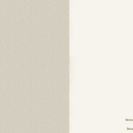
Skick
Beva