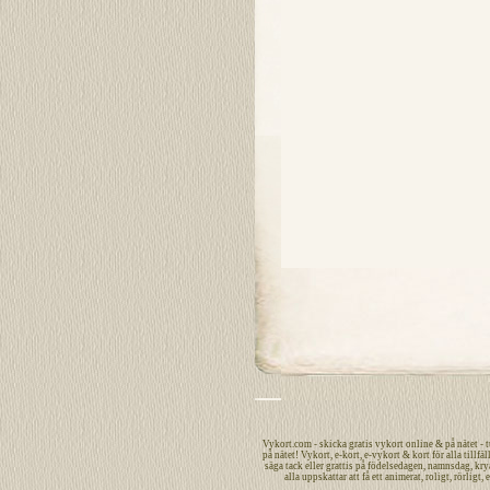
Vykort.com
-
skicka
gratis
vykort
online
&
på nätet
- 
på nätet
!
Vykort
,
e-kort
,
e-vykort
&
kort
för alla tillfäl
säga
tack
eller
grattis
på
födelsedagen
,
namnsdag
,
kry
alla uppskattar att få ett
animerat
,
roligt
,
rörligt
,
e