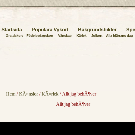
Startsida
Populära Vykort
Bakgrundsbilder
Spe
Grattiskort
Födelsedagskort
Vänskap
Kärlek
Julkort
Alla hjärtans dag
Hem
/
KÃ¤nslor
/
KÃ¤rlek
/ Allt jag behÃ¶ver
Allt jag behÃ¶ver