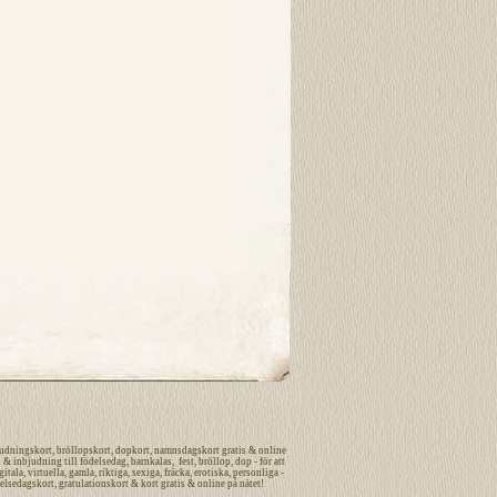
udningskort
,
bröllopskort
,
dopkort
,
namnsdagskort
gratis
&
online
n
&
inbjudning
till
födelsedag
,
barnkalas
,
fest
,
bröllop
,
dop
- för att
gitala
,
virtuella
,
gamla
,
riktiga
,
sexiga
,
fräcka
,
erotiska
,
personliga
-
elsedagskort
,
gratulationskort
&
kort
gratis
&
online
på nätet
!