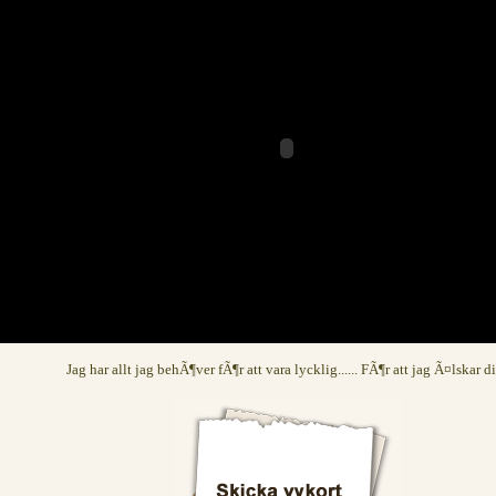
Jag har allt jag behÃ¶ver fÃ¶r att vara lycklig...... FÃ¶r att jag Ã¤lskar d