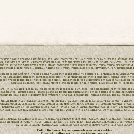
tusentals
e-kort
,
e-vykort
&
kort
såsom
julkort
,
födelsedagskort
,
grattiskort
,
gratulationskort
,
tackkort
,
påskkort
,
inbj
len -
högtider
, högtidsdag, temadagar såsom
jul
,
påsk,
nyår
,
alla hjärtans dag
,
mors dag
,
fars dag
,
halloween
-
inbjuda
a på dig
, saknar dig.
Skicka gratis vykort
,
julkort
,
grattiskort
&
kort
som är
animerade
,
roliga
,
rörliga
,
elektroniska
,
di
lektroniskt
,
digitalt
,
virtuellt
,
gammalt
,
riktigt
,
sexigt
,
fräckt
,
erotiskt
eller
personligt
vykort
,
julkort
,
grattiskort
,
föd
dagskort
online
&
på nätet
!
Vykort
,
e-kort
,
e-vykort
är ett enkelt sätt att visa omtanke till nyfunna
kärlek
,
vänskap
,
vä
rt
,
födelsedagskort
,
grattiskort
,
gratulationskort
,
tackkort
,
inbjudningskort
kort med egna bilder, foton, blommor, hjär
ler eget
vykort
, födelsedagskort med foto, egna bilder, julbilder och foton på exempelvis ditt
barn
på nätet
eller online
barnkalas, kalas, fest, födelsedag, student eller
inbjudningskort
till bröllop - gratis mallar för
inbjudningsk
kära - en jul hälsning - god jul hälsningar för att önska en
god jul
på julafton - födelsedagshälsningar - födelsedag häl
på påskafton - grattishälsning - grattis hälsningar för att skicka gratulationer och säga grattis på
födelsedagen
,
nam
 hälsningar för att önska ett
gott nytt år
på nyårsafton - krya på dig hälsningar - roliga hälsningar, kära hälsningar, so
lligt! Blomsterbud - skicka blommor billigt! Blombud - skicka billiga blommor - röda, vita, blåa rosor! Skicka en bl
hokladfontän via chokladbud - skicka choklad online & på nätet. Skicka blommor och choklad! Presenter - present onli
 födelsedagspresent - årspresenter 30 års presenter - 50 års presenter, studentpresent, present till baby - doppresenter 
t. Present, julklapp, julklappstips & presenttips till man, kvinna, honom, henne, flickvän, pojkvän, mamma, pappa, sy
arpan
,
Sudoku
,
Yatzy
, Bolibopa spel, Dynomite,
Hänga gubbe
, Spel för barn - barnspel, bilspel, coola, Barbi, Pac ma
gratis
till datorn! Snygga, Windows, rörliga, jul, påsk, tjejer,
bakgrundsbilder
,
skrivbordsunderlägg
och
skrivbordsb
skrivbordsunderlägg! Skärmsläckare - ladda ner skärmsläckare, Windows 7, akvarium, skärmsläckare!
Policy för hantering av epost-adresser samt cookies
Powered by
4images
Copyright
4homepages.de