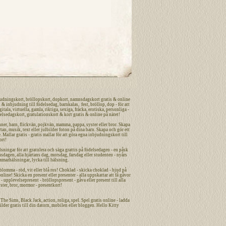
udningskort
,
bröllopskort
,
dopkort
,
namnsdagskort
gratis
&
online
n
&
inbjudning
till
födelsedag
,
barnkalas
,
fest
,
bröllop
,
dop
- för att
gitala
,
virtuella
,
gamla
,
riktiga
,
sexiga
,
fräcka
,
erotiska
,
personliga
-
elsedagskort
,
gratulationskort
&
kort
gratis
&
online
på nätet
!
nner
,
barn
,
flickvän
,
pojkvän
,
mamma
,
pappa
,
syster
eller
bror
. Skapa
tan, musik, text eller julbilder foton på dina
barn
. Skapa och gör ett
. Mallar gratis - gratis mallar för att göra egna
inbjudningskort
till
ort
!
sningar för att gratulera och säga grattis på födelsedagen - en påsk
nsdagen
,
alla hjärtans dag
,
morsdag
,
farsdag
eller studenten - nyårs
mmarhälsningar, lycka till hälsning.
omma - röd, vit eller blå ros! Choklad - skicka choklad - bjud på
ne! Skicka en present eller presenter - alla uppskattar att få gåvor
- upplevelsepresent - bröllopspresent - gåva eller present till alla
ster, bror, mormor - presentkort!
n, The Sims, Black Jack,
action
,
roliga
,
spel
. Spel gratis online - ladda
ilder
gratis
till din datorn, mobilen eller bloggen. Hello Kitty