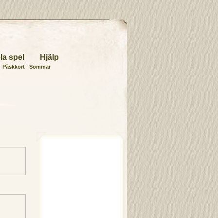
la spel
Hjälp
Påskkort
Sommar