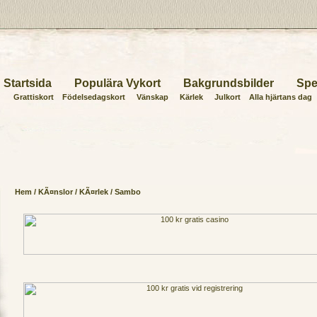
Startsida
Populära Vykort
Bakgrundsbilder
Spe
Grattiskort
Födelsedagskort
Vänskap
Kärlek
Julkort
Alla hjärtans dag
Hem
/
KÃ¤nslor
/
KÃ¤rlek
/ Sambo