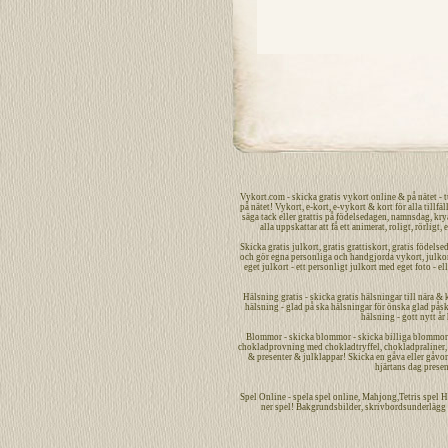
Vykort.com
-
skicka
gratis
vykort
online
&
på nätet
- 
på nätet
!
Vykort
,
e-kort
,
e-vykort
&
kort
för alla tillfäl
säga
tack
eller
grattis
på
födelsedagen
,
namnsdag
,
kry
alla uppskattar att få ett
animerat
,
roligt
,
rörligt
,
e
Skicka
gratis
julkort
,
gratis grattiskort
,
gratis födelse
och gör egna
personliga
och handgjorda
vykort
,
julko
eget julkort - ett
personligt
julkort med eget foto - el
Hälsning gratis - skicka gratis hälsningar till nära & 
hälsning - glad på ska hälsningar för önska glad påsk 
hälsning - gott nytt år
Blommor - skicka blommor - skicka billiga blommor bi
chokladprovning med chokladtryffel, chokladpraliner, c
& presenter & julklappar! Skicka en gåva eller gåvor -
hjärtans dag presen
Spel
Online
-
spela spel
online
,
Mahjong
,Tetris spel
H
ner spel!
Bakgrundsbilder
,
skrivbordsunderlägg