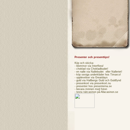
Presenter och presenttips!
Köp och skicka:
- blommor via
Interflora
!
- choklad via
Chokladbudet
!
- en nalle via
Nallebudet
eller
Nalleriet
!
- köp sexiga underkläder hos
Timarco
!
- upplevelser via
Greatdays
- guld via
Hallbergs Guld
och
Guldfynd
- presenkort via
presenkort.nu
- presenter hos
presenterna.se
- bevara minnen med foton
- testa
nätcasinon
på Allacasinon.se