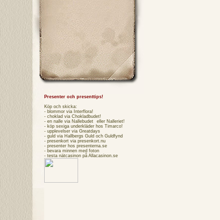
Presenter och presenttips!
Köp och skicka:
- blommor via
Interflora
!
- choklad via
Chokladbudet
!
- en nalle via
Nallebudet
eller
Nalleriet
!
- köp sexiga underkläder hos
Timarco
!
- upplevelser via
Greatdays
- guld via
Hallbergs Guld
och
Guldfynd
- presenkort via
presenkort.nu
- presenter hos
presenterna.se
- bevara minnen med foton
- testa
nätcasinon
på Allacasinon.se