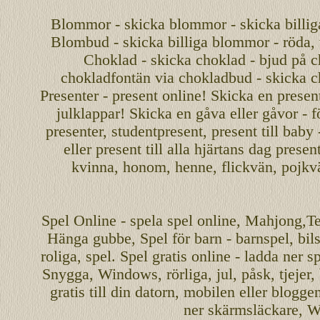
Blommor - skicka blommor - skicka billig
Blombud - skicka billiga blommor - röda, v
Choklad - skicka choklad - bjud på c
chokladfontän via chokladbud - skicka 
Presenter - present online! Skicka en present
julklappar! Skicka en gåva eller gåvor - f
presenter, studentpresent, present till baby
eller present till alla hjärtans dag presen
kvinna, honom, henne, flickvän, pojkv
Spel
Online
-
spela spel
online
,
Mahjong
,T
Hänga gubbe
, Spel för barn - barnspel, b
roliga
,
spel
. Spel gratis online - ladda ner s
Snygga, Windows, rörliga, jul, påsk, tjejer,
gratis
till din datorn, mobilen eller blogg
ner skärmsläckare, W