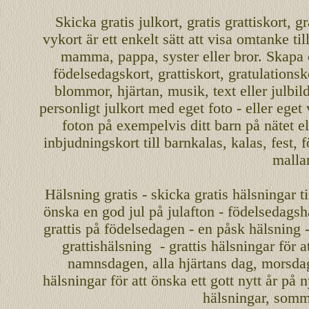
Skicka
gratis
julkort
,
gratis grattiskort
,
gr
vykort
är ett enkelt sätt att visa omtanke ti
mamma
,
pappa
,
syster
eller
bror
. Skapa
födelsedagskort
,
grattiskort
,
gratulationsk
blommor, hjärtan, musik, text eller julbil
personligt
julkort med eget foto - eller eget
foton på exempelvis ditt
barn
på nätet
el
inbjudningskort
till barnkalas, kalas, fest, 
malla
Hälsning gratis - skicka gratis hälsningar ti
önska en
god jul
på julafton - födelsedagshä
grattis på födelsedagen - en påsk hälsning 
grattishälsning - grattis hälsningar för 
namnsdagen
,
alla hjärtans dag
,
morsda
hälsningar för att önska ett
gott nytt år
på ny
hälsningar, somma