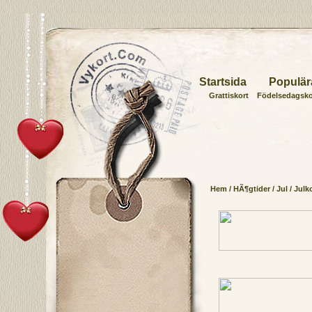
Startsida
Populär
Grattiskort
Födelsedagsko
Hem
/
HÃ¶gtider
/
Jul
/
Julko