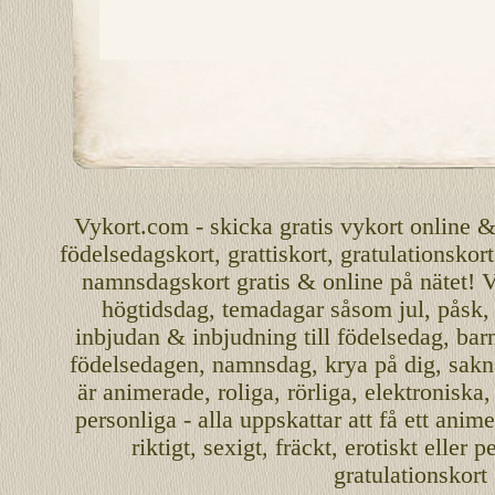
Vykort.com
-
skicka
gratis
vykort
online
födelsedagskort
,
grattiskort
,
gratulationskort
namnsdagskort
gratis
&
online
på nätet
!
V
högtidsdag, temadagar såsom
jul
,
påsk
inbjudan
&
inbjudning
till
födelsedag
,
bar
födelsedagen
,
namnsdag
,
krya på dig
, sakn
är
animerade
,
roliga
,
rörliga
,
elektroniska
personliga
- alla uppskattar att få ett
anime
riktigt
,
sexigt
,
fräckt
,
erotiskt
eller
pe
gratulationskort