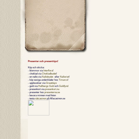
Presenter och presenttips!
Köp och skicka:
- blommor via
Interflora
!
- choklad via
Chokladbudet
!
- en nalle via
Nallebudet
eller
Nalleriet
!
- köp sexiga underkläder hos
Timarco
!
- upplevelser via
Greatdays
- guld via
Hallbergs Guld
och
Guldfynd
- presenkort via
presenkort.nu
- presenter hos
presenterna.se
- bevara minnen med foton
- testa
nätcasinon
på Allacasinon.se