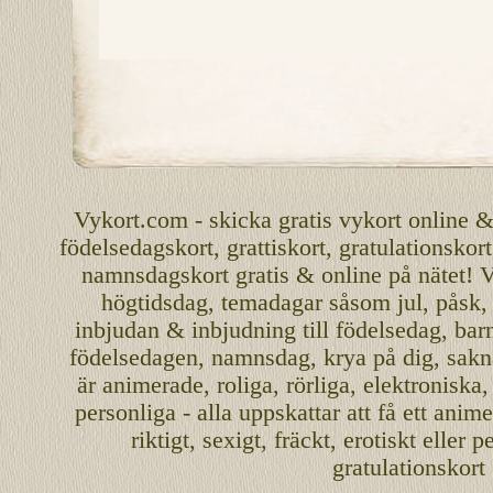
Vykort.com
-
skicka
gratis
vykort
online
födelsedagskort
,
grattiskort
,
gratulationskort
namnsdagskort
gratis
&
online
på nätet
!
V
högtidsdag, temadagar såsom
jul
,
påsk
inbjudan
&
inbjudning
till
födelsedag
,
bar
födelsedagen
,
namnsdag
,
krya på dig
, sakn
är
animerade
,
roliga
,
rörliga
,
elektroniska
personliga
- alla uppskattar att få ett
anime
riktigt
,
sexigt
,
fräckt
,
erotiskt
eller
pe
gratulationskort