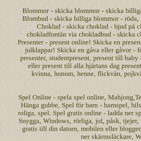
Blommor - skicka blommor - skicka billig
Blombud - skicka billiga blommor - röda, v
Choklad - skicka choklad - bjud på c
chokladfontän via chokladbud - skicka 
Presenter - present online! Skicka en present
julklappar! Skicka en gåva eller gåvor - f
presenter, studentpresent, present till baby
eller present till alla hjärtans dag presen
kvinna, honom, henne, flickvän, pojkv
Spel
Online
-
spela spel
online
,
Mahjong
,T
Hänga gubbe
, Spel för barn - barnspel, b
roliga
,
spel
. Spel gratis online - ladda ner s
Snygga, Windows, rörliga, jul, påsk, tjejer,
gratis
till din datorn, mobilen eller blogg
ner skärmsläckare, W