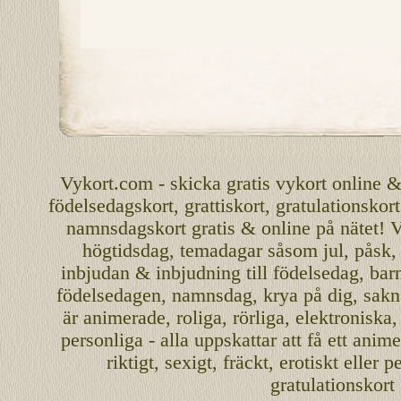
Vykort.com
-
skicka
gratis
vykort
online
födelsedagskort
,
grattiskort
,
gratulationskort
namnsdagskort
gratis
&
online
på nätet
!
V
högtidsdag, temadagar såsom
jul
,
påsk
inbjudan
&
inbjudning
till
födelsedag
,
bar
födelsedagen
,
namnsdag
,
krya på dig
, sakn
är
animerade
,
roliga
,
rörliga
,
elektroniska
personliga
- alla uppskattar att få ett
anime
riktigt
,
sexigt
,
fräckt
,
erotiskt
eller
pe
gratulationskort