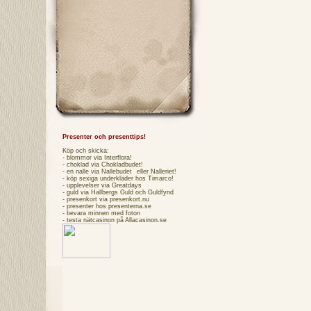
Presenter och presenttips!
Köp och skicka:
- blommor via
Interflora
!
- choklad via
Chokladbudet
!
- en nalle via
Nallebudet
eller
Nalleriet
!
- köp sexiga underkläder hos
Timarco
!
- upplevelser via
Greatdays
- guld via
Hallbergs Guld
och
Guldfynd
- presenkort via
presenkort.nu
- presenter hos
presenterna.se
- bevara minnen med foton
- testa
nätcasinon
på Allacasinon.se