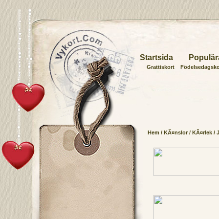
Startsida
Populär
Grattiskort
Födelsedagsko
Hem
/
KÃ¤nslor
/
KÃ¤rlek
/
J