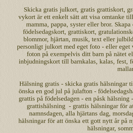
Skicka
gratis
julkort
,
gratis grattiskort
,
gr
vykort
är ett enkelt sätt att visa omtanke ti
mamma
,
pappa
,
syster
eller
bror
. Skapa
födelsedagskort
,
grattiskort
,
gratulationsk
blommor, hjärtan, musik, text eller julbil
personligt
julkort med eget foto - eller eget
foton på exempelvis ditt
barn
på nätet
el
inbjudningskort
till barnkalas, kalas, fest, 
malla
Hälsning gratis - skicka gratis hälsningar ti
önska en
god jul
på julafton - födelsedagshä
grattis på födelsedagen - en påsk hälsning 
grattishälsning - grattis hälsningar för 
namnsdagen
,
alla hjärtans dag
,
morsda
hälsningar för att önska ett
gott nytt år
på ny
hälsningar, somma