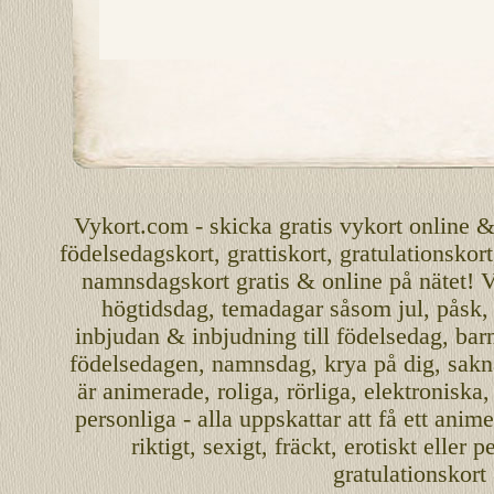
Vykort.com
-
skicka
gratis
vykort
online
födelsedagskort
,
grattiskort
,
gratulationskort
namnsdagskort
gratis
&
online
på nätet
!
V
högtidsdag, temadagar såsom
jul
,
påsk
inbjudan
&
inbjudning
till
födelsedag
,
bar
födelsedagen
,
namnsdag
,
krya på dig
, sakn
är
animerade
,
roliga
,
rörliga
,
elektroniska
personliga
- alla uppskattar att få ett
anime
riktigt
,
sexigt
,
fräckt
,
erotiskt
eller
pe
gratulationskort