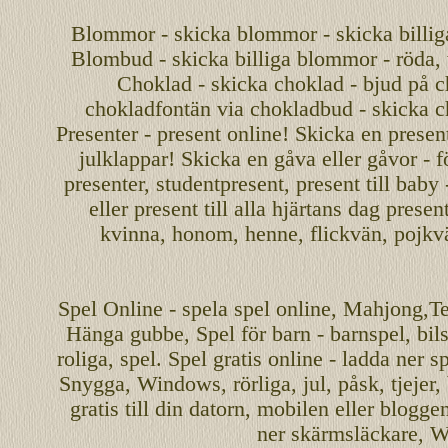
Blommor - skicka blommor - skicka billig
Blombud - skicka billiga blommor - röda, v
Choklad - skicka choklad - bjud på c
chokladfontän via chokladbud - skicka 
Presenter - present online! Skicka en present
julklappar! Skicka en gåva eller gåvor - f
presenter, studentpresent, present till baby
eller present till alla hjärtans dag presen
kvinna, honom, henne, flickvän, pojkv
Spel
Online
-
spela spel
online
,
Mahjong
,T
Hänga gubbe
, Spel för barn - barnspel, b
roliga
,
spel
. Spel gratis online - ladda ner s
Snygga, Windows, rörliga, jul, påsk, tjejer,
gratis
till din datorn, mobilen eller blogg
ner skärmsläckare, W