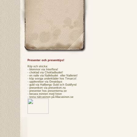
Presenter och presenttips!
Köp och skicka:
- blommor via
Interflora
!
- choklad via
Chokladbudet
!
- en nalle via
Nallebudet
eller
Nalleriet
!
- köp sexiga underkläder hos
Timarco
!
- upplevelser via
Greatdays
- guld via
Hallbergs Guld
och
Guldfynd
- presenkort via
presenkort.nu
- presenter hos
presenterna.se
- bevara minnen med foton
- testa
nätcasinon
på Allacasinon.se