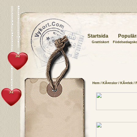
Startsida
Populär
Grattiskort
Födelsedagsko
Hem
/
KÃ¤nslor
/
KÃ¤rlek
/