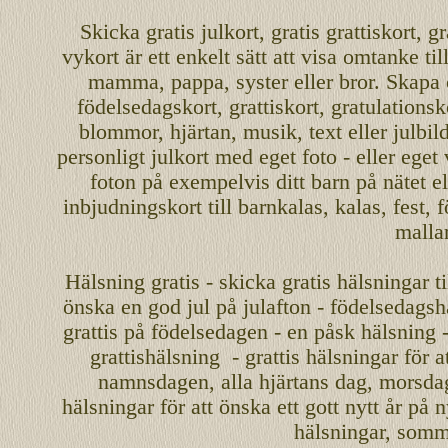
Skicka
gratis
julkort
,
gratis grattiskort
,
gr
vykort
är ett enkelt sätt att visa omtanke ti
mamma
,
pappa
,
syster
eller
bror
. Skapa
födelsedagskort
,
grattiskort
,
gratulationsk
blommor, hjärtan, musik, text eller julbil
personligt
julkort med eget foto - eller eget
foton på exempelvis ditt
barn
på nätet
el
inbjudningskort
till barnkalas, kalas, fest, 
malla
Hälsning gratis - skicka gratis hälsningar ti
önska en
god jul
på julafton - födelsedagshä
grattis på födelsedagen - en påsk hälsning 
grattishälsning - grattis hälsningar för 
namnsdagen
,
alla hjärtans dag
,
morsda
hälsningar för att önska ett
gott nytt år
på ny
hälsningar, somma