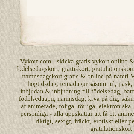
Vykort.com
-
skicka
gratis
vykort
online
födelsedagskort
,
grattiskort
,
gratulationskort
namnsdagskort
gratis
&
online
på nätet
!
V
högtidsdag, temadagar såsom
jul
,
påsk
inbjudan
&
inbjudning
till
födelsedag
,
bar
födelsedagen
,
namnsdag
,
krya på dig
, sakn
är
animerade
,
roliga
,
rörliga
,
elektroniska
personliga
- alla uppskattar att få ett
anime
riktigt
,
sexigt
,
fräckt
,
erotiskt
eller
pe
gratulationskort