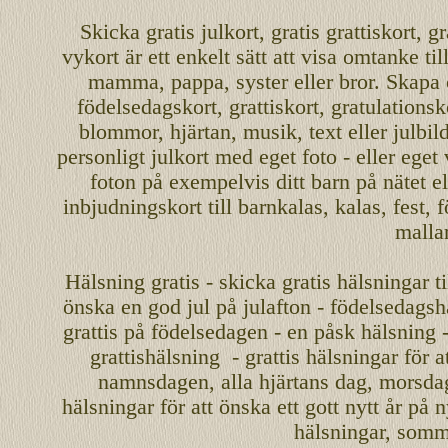
Skicka
gratis
julkort
,
gratis grattiskort
,
gr
vykort
är ett enkelt sätt att visa omtanke ti
mamma
,
pappa
,
syster
eller
bror
. Skapa
födelsedagskort
,
grattiskort
,
gratulationsk
blommor, hjärtan, musik, text eller julbil
personligt
julkort med eget foto - eller eget
foton på exempelvis ditt
barn
på nätet
el
inbjudningskort
till barnkalas, kalas, fest, 
malla
Hälsning gratis - skicka gratis hälsningar ti
önska en
god jul
på julafton - födelsedagshä
grattis på födelsedagen - en påsk hälsning 
grattishälsning - grattis hälsningar för 
namnsdagen
,
alla hjärtans dag
,
morsda
hälsningar för att önska ett
gott nytt år
på ny
hälsningar, somma