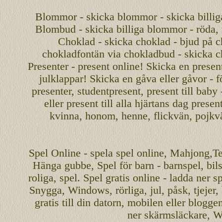
Blommor - skicka blommor - skicka billig
Blombud - skicka billiga blommor - röda, v
Choklad - skicka choklad - bjud på c
chokladfontän via chokladbud - skicka 
Presenter - present online! Skicka en present
julklappar! Skicka en gåva eller gåvor - f
presenter, studentpresent, present till baby
eller present till alla hjärtans dag presen
kvinna, honom, henne, flickvän, pojkv
Spel
Online
-
spela spel
online
,
Mahjong
,T
Hänga gubbe
, Spel för barn - barnspel, b
roliga
,
spel
. Spel gratis online - ladda ner s
Snygga, Windows, rörliga, jul, påsk, tjejer,
gratis
till din datorn, mobilen eller blogg
ner skärmsläckare, W