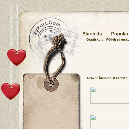
Startsida
Populär
Grattiskort
Födelsedagsko
Hem
/
KÃ¤nslor
/
KÃ¤rlek
/