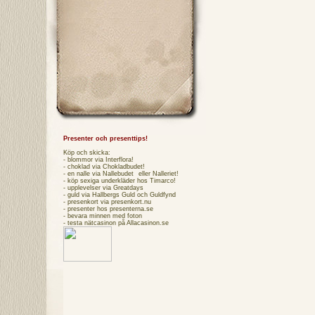
Presenter och presenttips!
Köp och skicka:
- blommor via
Interflora
!
- choklad via
Chokladbudet
!
- en nalle via
Nallebudet
eller
Nalleriet
!
- köp sexiga underkläder hos
Timarco
!
- upplevelser via
Greatdays
- guld via
Hallbergs Guld
och
Guldfynd
- presenkort via
presenkort.nu
- presenter hos
presenterna.se
- bevara minnen med foton
- testa
nätcasinon
på Allacasinon.se