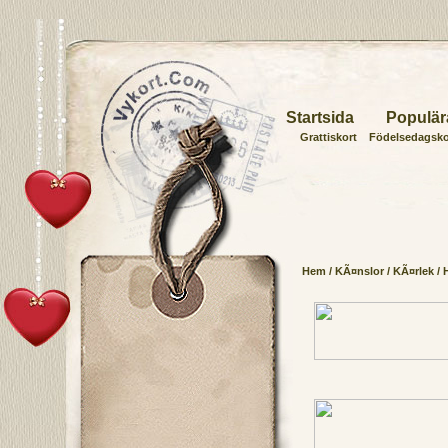
Startsida
Populär
Grattiskort
Födelsedagsko
Hem
/
KÃ¤nslor
/
KÃ¤rlek
/ 