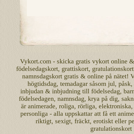
Vykort.com
-
skicka
gratis
vykort
online
födelsedagskort
,
grattiskort
,
gratulationskort
namnsdagskort
gratis
&
online
på nätet
!
V
högtidsdag, temadagar såsom
jul
,
påsk
inbjudan
&
inbjudning
till
födelsedag
,
bar
födelsedagen
,
namnsdag
,
krya på dig
, sakn
är
animerade
,
roliga
,
rörliga
,
elektroniska
personliga
- alla uppskattar att få ett
anime
riktigt
,
sexigt
,
fräckt
,
erotiskt
eller
pe
gratulationskort