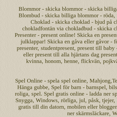
Blommor - skicka blommor - skicka billig
Blombud - skicka billiga blommor - röda, v
Choklad - skicka choklad - bjud på c
chokladfontän via chokladbud - skicka 
Presenter - present online! Skicka en present
julklappar! Skicka en gåva eller gåvor - f
presenter, studentpresent, present till baby
eller present till alla hjärtans dag presen
kvinna, honom, henne, flickvän, pojkv
Spel
Online
-
spela spel
online
,
Mahjong
,T
Hänga gubbe
, Spel för barn - barnspel, b
roliga
,
spel
. Spel gratis online - ladda ner s
Snygga, Windows, rörliga, jul, påsk, tjejer,
gratis
till din datorn, mobilen eller blogg
ner skärmsläckare, W