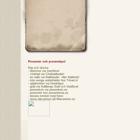
Presenter och presenttips!
Köp och skicka:
- blommor via
Interflora
!
- choklad via
Chokladbudet
!
- en nalle via
Nallebudet
eller
Nalleriet
!
- köp sexiga underkläder hos
Timarco
!
- upplevelser via
Greatdays
- guld via
Hallbergs Guld
och
Guldfynd
- presenkort via
presenkort.nu
- presenter hos
presenterna.se
- bevara minnen med foton
- testa
nätcasinon
på Allacasinon.se