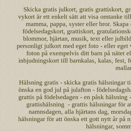
Skicka
gratis
julkort
,
gratis grattiskort
,
gr
vykort
är ett enkelt sätt att visa omtanke ti
mamma
,
pappa
,
syster
eller
bror
. Skapa
födelsedagskort
,
grattiskort
,
gratulationsk
blommor, hjärtan, musik, text eller julbil
personligt
julkort med eget foto - eller eget
foton på exempelvis ditt
barn
på nätet
el
inbjudningskort
till barnkalas, kalas, fest, 
malla
Hälsning gratis - skicka gratis hälsningar ti
önska en
god jul
på julafton - födelsedagshä
grattis på födelsedagen - en påsk hälsning 
grattishälsning - grattis hälsningar för 
namnsdagen
,
alla hjärtans dag
,
morsda
hälsningar för att önska ett
gott nytt år
på ny
hälsningar, somma